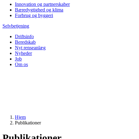
Innovation og partnerskaber
Bæredygtighed og klima
Forbrug og byggeri
Selvbetjening
Driftsinfo
Beredskab
Nyt renseanlæg
Nyheder
Job
Om os
Hjem
Publikationer
Publikationer