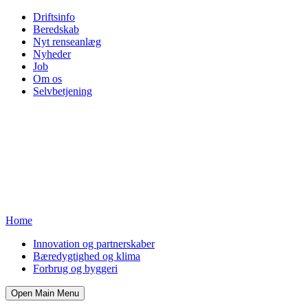
Driftsinfo
Beredskab
Nyt renseanlæg
Nyheder
Job
Om os
Selvbetjening
Home
Innovation og partnerskaber
Bæredygtighed og klima
Forbrug og byggeri
Open Main Menu