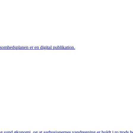
ksomhedsplanen er en digital publikation.
 sund økonomi, og at aarhusianernes vandregning er holdt i ro trods høj