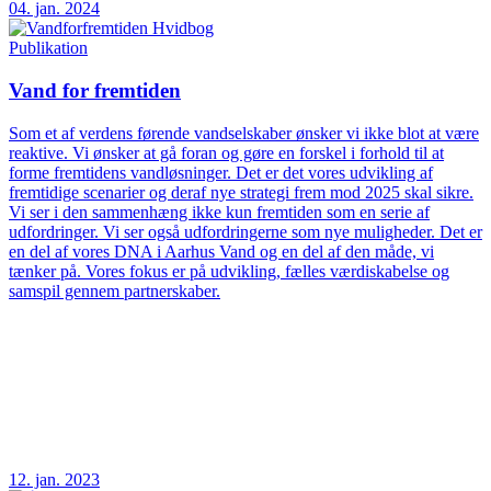
04. jan. 2024
Publikation
Vand for fremtiden
Som et af verdens førende vandselskaber ønsker vi ikke blot at være
reaktive. Vi ønsker at gå foran og gøre en forskel i forhold til at
forme fremtidens vandløsninger. Det er det vores udvikling af
fremtidige scenarier og deraf nye strategi frem mod 2025 skal sikre.
Vi ser i den sammenhæng ikke kun fremtiden som en serie af
udfordringer. Vi ser også udfordringerne som nye muligheder. Det er
en del af vores DNA i Aarhus Vand og en del af den måde, vi
tænker på. Vores fokus er på udvikling, fælles værdiskabelse og
samspil gennem partnerskaber.
12. jan. 2023