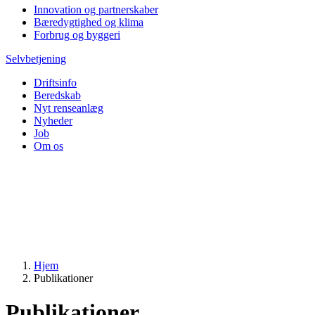
Innovation og partnerskaber
Bæredygtighed og klima
Forbrug og byggeri
Selvbetjening
Driftsinfo
Beredskab
Nyt renseanlæg
Nyheder
Job
Om os
Hjem
Publikationer
Publikationer