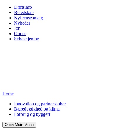
Driftsinfo
Beredskab
Nyt renseanlæg
Nyheder
Job
Om os
Selvbetjening
Home
Innovation og partnerskaber
Bæredygtighed og klima
Forbrug og byggeri
Open Main Menu