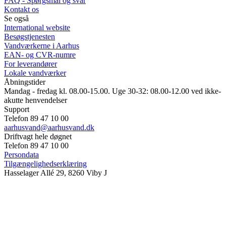
FAQ - Spørgsmål og svar
Kontakt os
Se også
International website
Besøgstjenesten
Vandværkerne i Aarhus
EAN- og CVR-numre
For leverandører
Lokale vandværker
Åbningstider
Mandag - fredag kl. 08.00-15.00. Uge 30-32: 08.00-12.00 ved ikke-
akutte henvendelser
Support
Telefon 89 47 10 00
aarhusvand@aarhusvand.dk
Driftvagt hele døgnet
Telefon 89 47 10 00
Persondata
Tilgængelighedserklæring
Hasselager Allé 29, 8260 Viby J