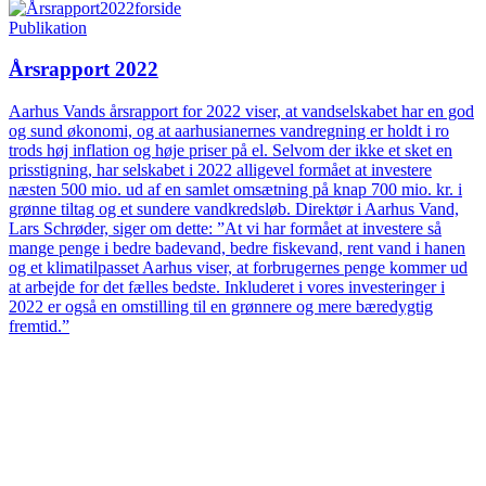
Publikation
Årsrapport 2022
Aarhus Vands årsrapport for 2022 viser, at vandselskabet har en god
og sund økonomi, og at aarhusianernes vandregning er holdt i ro
trods høj inflation og høje priser på el. Selvom der ikke et sket en
prisstigning, har selskabet i 2022 alligevel formået at investere
næsten 500 mio. ud af en samlet omsætning på knap 700 mio. kr. i
grønne tiltag og et sundere vandkredsløb. Direktør i Aarhus Vand,
Lars Schrøder, siger om dette: ”At vi har formået at investere så
mange penge i bedre badevand, bedre fiskevand, rent vand i hanen
og et klimatilpasset Aarhus viser, at forbrugernes penge kommer ud
at arbejde for det fælles bedste. Inkluderet i vores investeringer i
2022 er også en omstilling til en grønnere og mere bæredygtig
fremtid.”