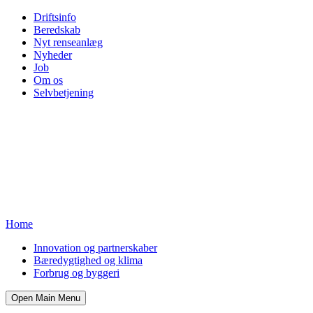
Driftsinfo
Beredskab
Nyt renseanlæg
Nyheder
Job
Om os
Selvbetjening
Home
Innovation og partnerskaber
Bæredygtighed og klima
Forbrug og byggeri
Open Main Menu