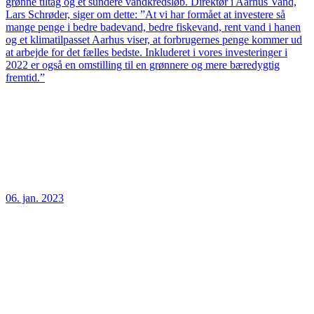
grønne tiltag og et sundere vandkredsløb. Direktør i Aarhus Vand,
Lars Schrøder, siger om dette: ”At vi har formået at investere så
mange penge i bedre badevand, bedre fiskevand, rent vand i hanen
og et klimatilpasset Aarhus viser, at forbrugernes penge kommer ud
at arbejde for det fælles bedste. Inkluderet i vores investeringer i
2022 er også en omstilling til en grønnere og mere bæredygtig
fremtid.”
06. jan. 2023