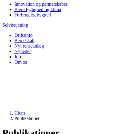
Innovation og partnerskaber
Bæredygtighed og klima
Forbrug og byggeri
Selvbetjening
Driftsinfo
Beredskab
Nyt renseanlæg
Nyheder
Job
Om os
Hjem
Publikationer
Publikationer