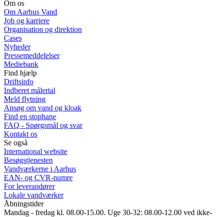
Om os
Om Aarhus Vand
Job og karriere
Organisation og direktion
Cases
Nyheder
Pressemeddelelser
Mediebank
Find hjælp
Driftsinfo
Indberet målertal
Meld flytning
Ansøg om vand og kloak
Find en stophane
FAQ - Spørgsmål og svar
Kontakt os
Se også
International website
Besøgstjenesten
Vandværkerne i Aarhus
EAN- og CVR-numre
For leverandører
Lokale vandværker
Åbningstider
Mandag - fredag kl. 08.00-15.00. Uge 30-32: 08.00-12.00 ved ikke-