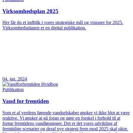
Virksomhedsplan 2025
Her får du et indblik i vores strategiske mål og visioner for 2025.
Virksomhedsplanen er en digital publikation.
04. jan. 2024
Publikation
Vand for fremtiden
Som et af verdens førende vandselskaber ønsker vi ikke blot at være
reaktive. Vi ønsker at gå foran og gøre en forskel i forhold til at
forme fremtidens vandløsninger. Det er det vores udvikling af
fremtidige scenarier og deraf nye strategi frem mod 2025 skal sikre.