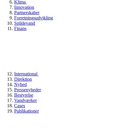
Klima
Innovation
Partnerskaber
Forretningsudvikling
Spildevand
Finans
International
Direktion
Nyhed
Pressenyheder
Bestyrelse
Vandværker
Cases
Publikationer