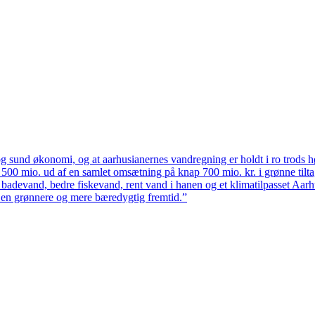
 sund økonomi, og at aarhusianernes vandregning er holdt i ro trods høj
ten 500 mio. ud af en samlet omsætning på knap 700 mio. kr. i grønne til
 badevand, bedre fiskevand, rent vand i hanen og et klimatilpasset Aarh
il en grønnere og mere bæredygtig fremtid.”