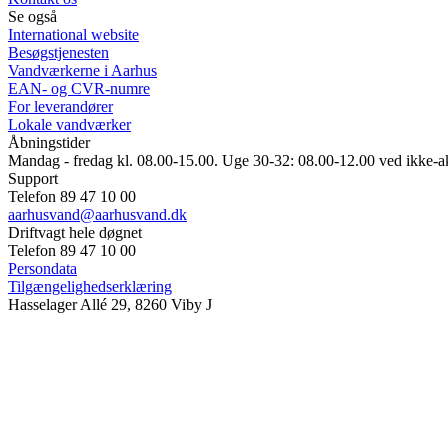
Se også
International website
Besøgstjenesten
Vandværkerne i Aarhus
EAN- og CVR-numre
For leverandører
Lokale vandværker
Åbningstider
Mandag - fredag kl. 08.00-15.00. Uge 30-32: 08.00-12.00 ved ikke-a
Support
Telefon 89 47 10 00
aarhusvand@aarhusvand.dk
Driftvagt hele døgnet
Telefon 89 47 10 00
Persondata
Tilgængelighedserklæring
Hasselager Allé 29, 8260 Viby J