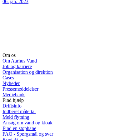
06. jan. 2023
Om os
Om Aarhus Vand
Job og karriere
Organisation og direktion
Cases
Nyheder
Pressemeddelelser
Mediebank
Find hjælp
Driftsinfo
Indberet målertal
Meld flytning
Ansøg om vand og kloak
Find en stophane
FAQ - Spørgsmål og svar
Kontakt os