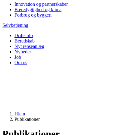
Innovation og partnerskaber
Bæredygtighed og klima
Forbrug og byggeri
Selvbetjening
Driftsinfo
Beredskab
Nyt renseanlæg
Nyheder
Job
Om os
Hjem
Publikationer
Publikationer