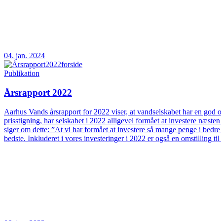
04. jan. 2024
Publikation
Årsrapport 2022
Aarhus Vands årsrapport for 2022 viser, at vandselskabet har en god og
prisstigning, har selskabet i 2022 alligevel formået at investere næs
siger om dette: ”At vi har formået at investere så mange penge i bedre
bedste. Inkluderet i vores investeringer i 2022 er også en omstilling t