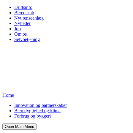
Driftsinfo
Beredskab
Nyt renseanlæg
Nyheder
Job
Om os
Selvbetjening
Home
Innovation og partnerskaber
Bæredygtighed og klima
Forbrug og byggeri
Open Main Menu