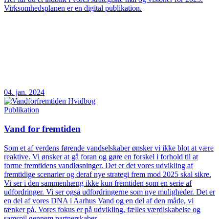
Virksomhedsplanen er en digital publikation.
04. jan. 2024
Publikation
Vand for fremtiden
Som et af verdens førende vandselskaber ønsker vi ikke blot at være
reaktive. Vi ønsker at gå foran og gøre en forskel i forhold til at
forme fremtidens vandløsninger. Det er det vores udvikling af
fremtidige scenarier og deraf nye strategi frem mod 2025 skal sikre.
Vi ser i den sammenhæng ikke kun fremtiden som en serie af
udfordringer. Vi ser også udfordringerne som nye muligheder. Det er
en del af vores DNA i Aarhus Vand og en del af den måde, vi
tænker på. Vores fokus er på udvikling, fælles værdiskabelse og
samspil gennem partnerskaber.