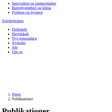
Innovation og partnerskaber
Bæredygtighed og klima
Forbrug og byggeri
Selvbetjening
Driftsinfo
Beredskab
Nyt renseanlæg
Nyheder
Job
Om os
Hjem
Publikationer
Publikationer