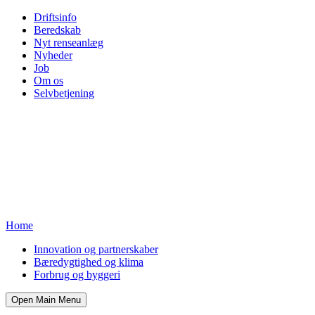
Driftsinfo
Beredskab
Nyt renseanlæg
Nyheder
Job
Om os
Selvbetjening
Home
Innovation og partnerskaber
Bæredygtighed og klima
Forbrug og byggeri
Open Main Menu