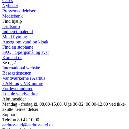
Cases
Nyheder
Pressemeddelelser
Mediebank
Find hjælp
Driftsinfo
Indberet målertal
Meld flytning
Ansøg om vand og kloak
Find en stophane
FAQ - Spørgsmål og svar
Kontakt os
Se også
International website
Besøgstjenesten
Vandværkerne i Aarhus
EAN- og CVR-numre
For leverandører
Lokale vandværker
Åbningstider
Mandag - fredag kl. 08.00-15.00. Uge 30-32: 08.00-12.00 ved ikke-
akutte henvendelser
Support
Telefon 89 47 10 00
aarhusvand@aarhusvand.dk