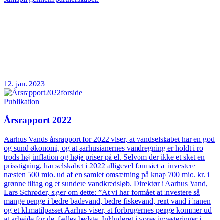
12. jan. 2023
Publikation
Årsrapport 2022
Aarhus Vands årsrapport for 2022 viser, at vandselskabet har en god
og sund økonomi, og at aarhusianernes vandregning er holdt i ro
trods høj inflation og høje priser på el. Selvom der ikke et sket en
prisstigning, har selskabet i 2022 alligevel formået at investere
næsten 500 mio. ud af en samlet omsætning på knap 700 mio. kr. i
grønne tiltag og et sundere vandkredsløb. Direktør i Aarhus Vand,
Lars Schrøder, siger om dette: ”At vi har formået at investere så
mange penge i bedre badevand, bedre fiskevand, rent vand i hanen
og et klimatilpasset Aarhus viser, at forbrugernes penge kommer ud
at arbejde for det fælles bedste. Inkluderet i vores investeringer i