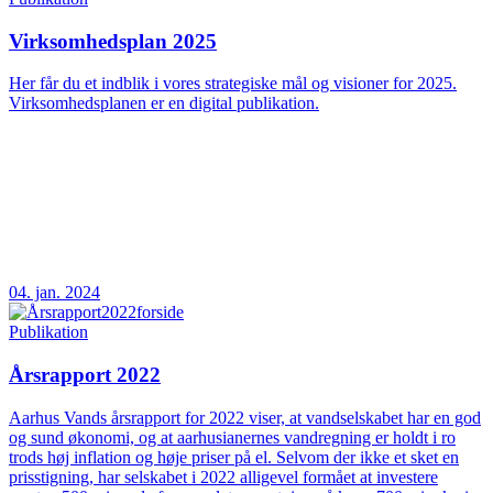
Virksomhedsplan 2025
Her får du et indblik i vores strategiske mål og visioner for 2025.
Virksomhedsplanen er en digital publikation.
04. jan. 2024
Publikation
Årsrapport 2022
Aarhus Vands årsrapport for 2022 viser, at vandselskabet har en god
og sund økonomi, og at aarhusianernes vandregning er holdt i ro
trods høj inflation og høje priser på el. Selvom der ikke et sket en
prisstigning, har selskabet i 2022 alligevel formået at investere