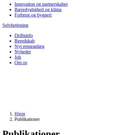
Innovation og partnerskaber
Bæredygtighed og klima
Forbrug og byggeri
Selvbetjening
Driftsinfo
Beredskab
Nyt renseanlæg
Nyheder
Job
Om os
Hjem
Publikationer
Publikationer