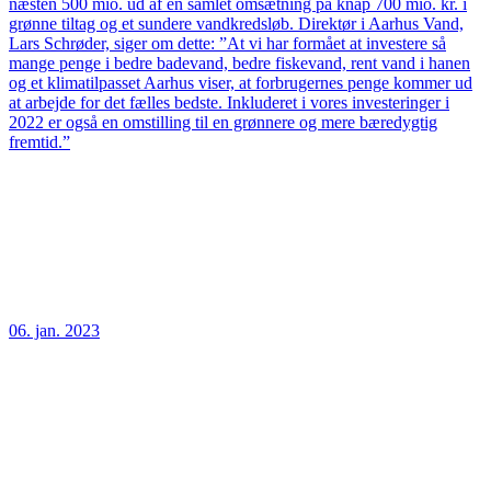
næsten 500 mio. ud af en samlet omsætning på knap 700 mio. kr. i
grønne tiltag og et sundere vandkredsløb. Direktør i Aarhus Vand,
Lars Schrøder, siger om dette: ”At vi har formået at investere så
mange penge i bedre badevand, bedre fiskevand, rent vand i hanen
og et klimatilpasset Aarhus viser, at forbrugernes penge kommer ud
at arbejde for det fælles bedste. Inkluderet i vores investeringer i
2022 er også en omstilling til en grønnere og mere bæredygtig
fremtid.”
06. jan. 2023