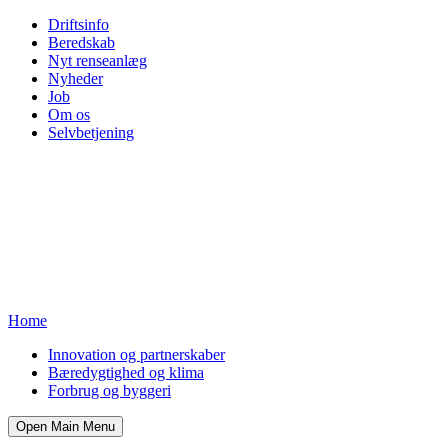
Driftsinfo
Beredskab
Nyt renseanlæg
Nyheder
Job
Om os
Selvbetjening
Home
Innovation og partnerskaber
Bæredygtighed og klima
Forbrug og byggeri
Open Main Menu