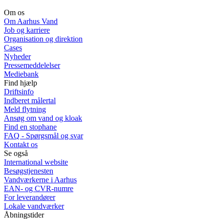
Om os
Om Aarhus Vand
Job og karriere
Organisation og direktion
Cases
Nyheder
Pressemeddelelser
Mediebank
Find hjælp
Driftsinfo
Indberet målertal
Meld flytning
Ansøg om vand og kloak
Find en stophane
FAQ - Spørgsmål og svar
Kontakt os
Se også
International website
Besøgstjenesten
Vandværkerne i Aarhus
EAN- og CVR-numre
For leverandører
Lokale vandværker
Åbningstider