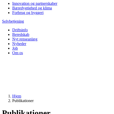
Innovation og partnerskaber
Bæredygtighed og klima
Forbrug og byggeri
Selvbetjening
Driftsinfo
Beredskab
Nyt renseanlæg
Nyheder
Job
Om os
Hjem
Publikationer
Publikationer