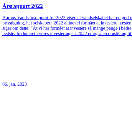
Årsrapport 2022
Aarhus Vands årsrapport for 2022 viser, at vandselskabet har en god og
prisstigning, har selskabet i 2022 alligevel formået at investere næs
siger om dette: ”At vi har formået at investere så mange penge i bedre
bedste. Inkluderet i vores investeringer i 2022 er også en omstilling t
06. jan. 2023