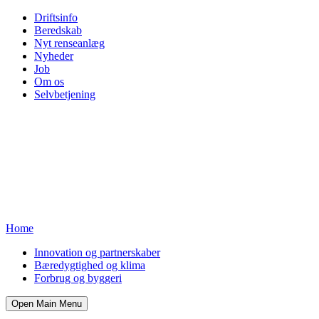
Driftsinfo
Beredskab
Nyt renseanlæg
Nyheder
Job
Om os
Selvbetjening
Home
Innovation og partnerskaber
Bæredygtighed og klima
Forbrug og byggeri
Open Main Menu