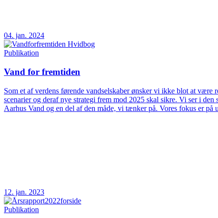
04. jan. 2024
Publikation
Vand for fremtiden
Som et af verdens førende vandselskaber ønsker vi ikke blot at være rea
scenarier og deraf nye strategi frem mod 2025 skal sikre. Vi ser i d
Aarhus Vand og en del af den måde, vi tænker på. Vores fokus er på 
12. jan. 2023
Publikation