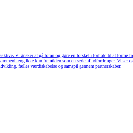
ktive. Vi ønsker at gå foran og gøre en forskel i forhold til at forme f
en sammenhæng ikke kun fremtiden som en serie af udfordringer. Vi ser 
udvikling, fælles værdiskabelse og samspil gennem partnerskaber.