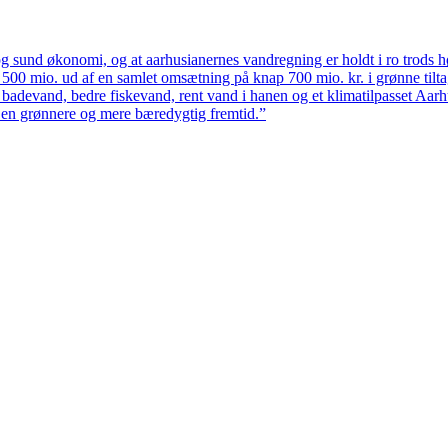
 sund økonomi, og at aarhusianernes vandregning er holdt i ro trods høj
ten 500 mio. ud af en samlet omsætning på knap 700 mio. kr. i grønne til
 badevand, bedre fiskevand, rent vand i hanen og et klimatilpasset Aarh
il en grønnere og mere bæredygtig fremtid.”