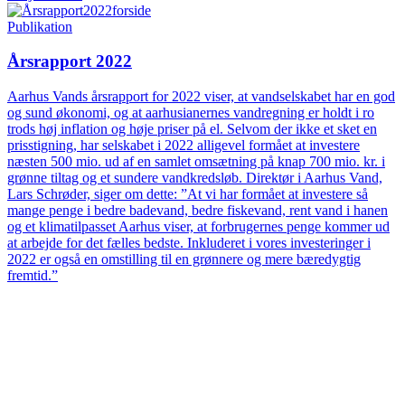
Publikation
Årsrapport 2022
Aarhus Vands årsrapport for 2022 viser, at vandselskabet har en god
og sund økonomi, og at aarhusianernes vandregning er holdt i ro
trods høj inflation og høje priser på el. Selvom der ikke et sket en
prisstigning, har selskabet i 2022 alligevel formået at investere
næsten 500 mio. ud af en samlet omsætning på knap 700 mio. kr. i
grønne tiltag og et sundere vandkredsløb. Direktør i Aarhus Vand,
Lars Schrøder, siger om dette: ”At vi har formået at investere så
mange penge i bedre badevand, bedre fiskevand, rent vand i hanen
og et klimatilpasset Aarhus viser, at forbrugernes penge kommer ud
at arbejde for det fælles bedste. Inkluderet i vores investeringer i
2022 er også en omstilling til en grønnere og mere bæredygtig
fremtid.”