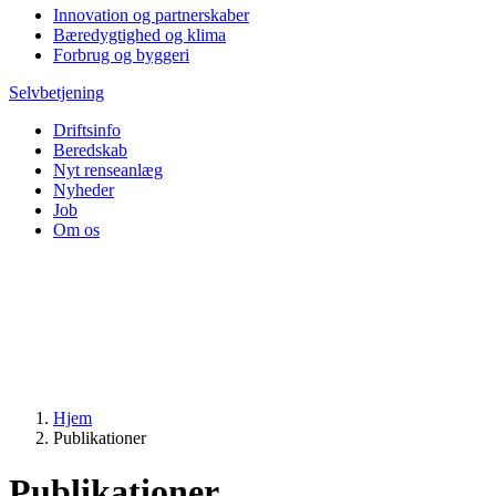
Innovation og partnerskaber
Bæredygtighed og klima
Forbrug og byggeri
Selvbetjening
Driftsinfo
Beredskab
Nyt renseanlæg
Nyheder
Job
Om os
Hjem
Publikationer
Publikationer