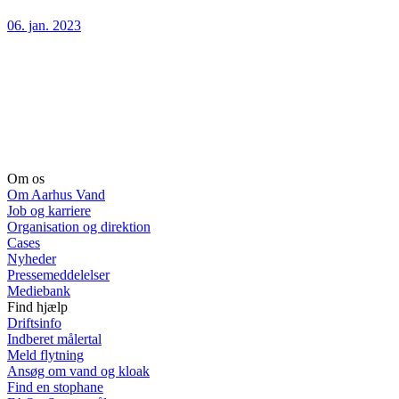
06. jan. 2023
Om os
Om Aarhus Vand
Job og karriere
Organisation og direktion
Cases
Nyheder
Pressemeddelelser
Mediebank
Find hjælp
Driftsinfo
Indberet målertal
Meld flytning
Ansøg om vand og kloak
Find en stophane