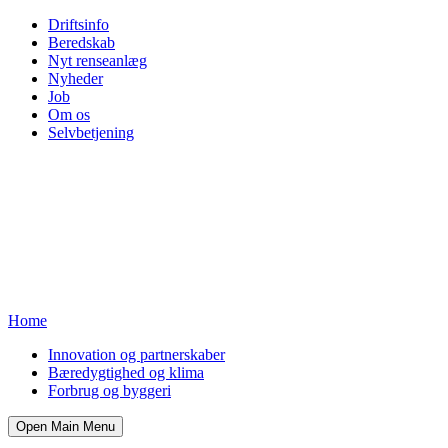
Driftsinfo
Beredskab
Nyt renseanlæg
Nyheder
Job
Om os
Selvbetjening
Home
Innovation og partnerskaber
Bæredygtighed og klima
Forbrug og byggeri
Open Main Menu