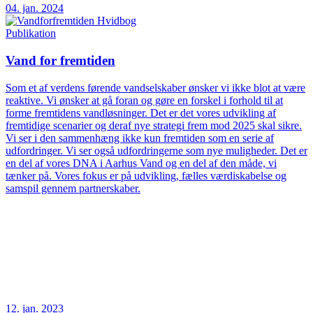
04. jan. 2024
Publikation
Vand for fremtiden
Som et af verdens førende vandselskaber ønsker vi ikke blot at være
reaktive. Vi ønsker at gå foran og gøre en forskel i forhold til at
forme fremtidens vandløsninger. Det er det vores udvikling af
fremtidige scenarier og deraf nye strategi frem mod 2025 skal sikre.
Vi ser i den sammenhæng ikke kun fremtiden som en serie af
udfordringer. Vi ser også udfordringerne som nye muligheder. Det er
en del af vores DNA i Aarhus Vand og en del af den måde, vi
tænker på. Vores fokus er på udvikling, fælles værdiskabelse og
samspil gennem partnerskaber.
12. jan. 2023