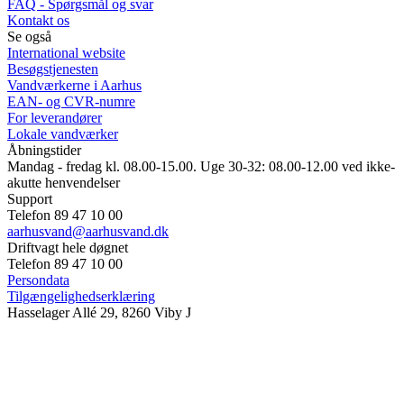
FAQ - Spørgsmål og svar
Kontakt os
Se også
International website
Besøgstjenesten
Vandværkerne i Aarhus
EAN- og CVR-numre
For leverandører
Lokale vandværker
Åbningstider
Mandag - fredag kl. 08.00-15.00. Uge 30-32: 08.00-12.00 ved ikke-
akutte henvendelser
Support
Telefon 89 47 10 00
aarhusvand@aarhusvand.dk
Driftvagt hele døgnet
Telefon 89 47 10 00
Persondata
Tilgængelighedserklæring
Hasselager Allé 29, 8260 Viby J