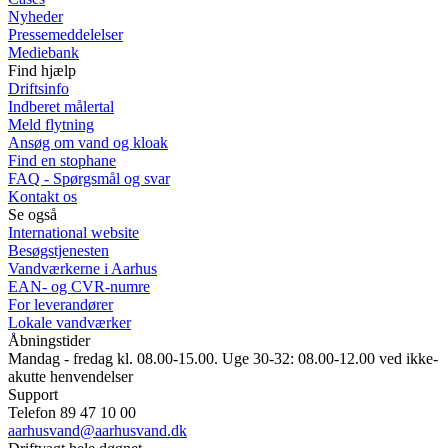
Nyheder
Pressemeddelelser
Mediebank
Find hjælp
Driftsinfo
Indberet målertal
Meld flytning
Ansøg om vand og kloak
Find en stophane
FAQ - Spørgsmål og svar
Kontakt os
Se også
International website
Besøgstjenesten
Vandværkerne i Aarhus
EAN- og CVR-numre
For leverandører
Lokale vandværker
Åbningstider
Mandag - fredag kl. 08.00-15.00. Uge 30-32: 08.00-12.00 ved ikke-
akutte henvendelser
Support
Telefon 89 47 10 00
aarhusvand@aarhusvand.dk