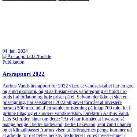
04. jan. 2024
Publikation
Årsrapport 2022
Aarhus Vands årsrapport for 2022 viser, at vandselskabet har en god
og sund økonomi, og at aarhusianernes vandregning er holdt i ro
trods høj inflation og høje priser på el. Selvom der ikke et sket en
prisstigning, har selskabet i 2022 alligevel formået at investere
næsten 500 mio. ud af en samlet omsætning på knap 700 mio. kr. i
grønne tiltag og et sundere vandkredsløb. Direktør i Aarhus Vand,
Lars Schrøder, siger om dette: ”At vi har formået at investere så
mange penge i bedre badevand, bedre fiskevand, rent vand i hanen
og et klimatilpasset Aarhus viser, at forbrugernes penge kommer ud
at arbejde for det fælles bedste. Inkluderet i vores investeringer i