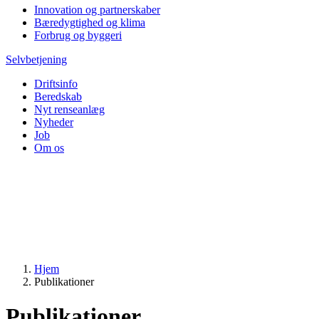
Innovation og partnerskaber
Bæredygtighed og klima
Forbrug og byggeri
Selvbetjening
Driftsinfo
Beredskab
Nyt renseanlæg
Nyheder
Job
Om os
Hjem
Publikationer
Publikationer