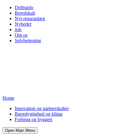
Driftsinfo
Beredskab
Nyt renseanlæg
Nyheder
Job
Om os
Selvbetjening
Home
Innovation og partnerskaber
Bæredygtighed og klima
Forbrug og byggeri
Open Main Menu