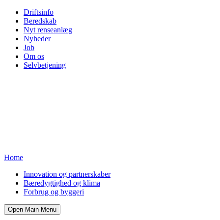
Driftsinfo
Beredskab
Nyt renseanlæg
Nyheder
Job
Om os
Selvbetjening
Home
Innovation og partnerskaber
Bæredygtighed og klima
Forbrug og byggeri
Open Main Menu