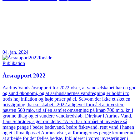
04. jan. 2024
Publikation
Årsrapport 2022
Aarhus Vands årsrapport for 2022 viser, at vandselskabet har en god
og sund økonomi, og at aarhusianernes vandregning er holdt i ro
trods høj inflation og høje priser på el. Selvom der ikke et sket en
prisstigning, har selskabet i 2022 alligevel formået at investere
næsten 500 mio. ud af en samlet omsætning på knap 700 mio. kr. i
grønne tiltag og et sundere vandkredsløb. Direktør i Aarhus Vand,
Lars Schrøder, siger om dette: ”At vi har formået at investere så
mange penge i bedre badevand, bedre fiskevand, rent vand i hanen
og et klimatilpasset Aarhus viser, at forbrugernes penge kommer ud
at arbejde for det fælles bedste. Inkluderet i vores investeringer i