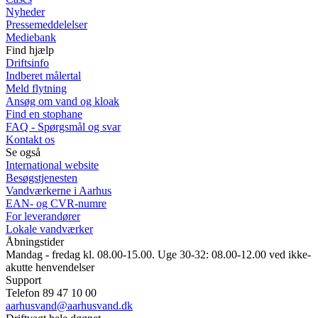
Nyheder
Pressemeddelelser
Mediebank
Find hjælp
Driftsinfo
Indberet målertal
Meld flytning
Ansøg om vand og kloak
Find en stophane
FAQ - Spørgsmål og svar
Kontakt os
Se også
International website
Besøgstjenesten
Vandværkerne i Aarhus
EAN- og CVR-numre
For leverandører
Lokale vandværker
Åbningstider
Mandag - fredag kl. 08.00-15.00. Uge 30-32: 08.00-12.00 ved ikke-
akutte henvendelser
Support
Telefon 89 47 10 00
aarhusvand@aarhusvand.dk