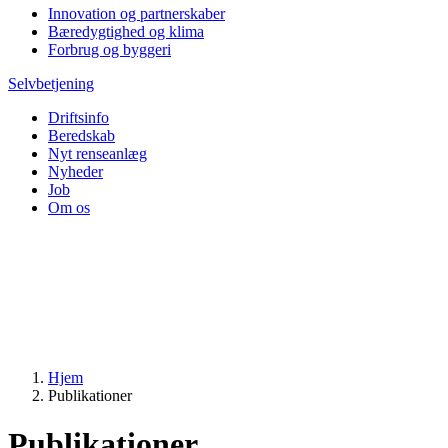
Innovation og partnerskaber
Bæredygtighed og klima
Forbrug og byggeri
Selvbetjening
Driftsinfo
Beredskab
Nyt renseanlæg
Nyheder
Job
Om os
Hjem
Publikationer
Publikationer