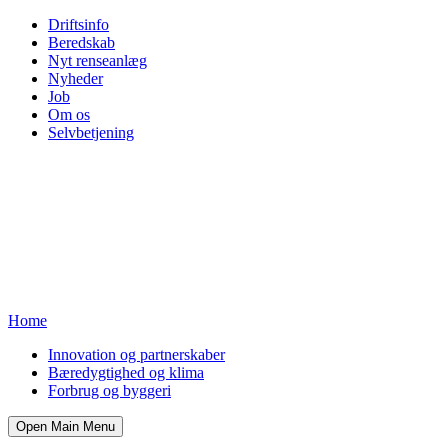
Driftsinfo
Beredskab
Nyt renseanlæg
Nyheder
Job
Om os
Selvbetjening
Home
Innovation og partnerskaber
Bæredygtighed og klima
Forbrug og byggeri
Open Main Menu