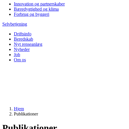
Innovation og partnerskaber
Bæredygtighed og klima
Forbrug og byggeri
Selvbetjening
Driftsinfo
Beredskab
Nyt renseanlæg
Nyheder
Job
Om os
Hjem
Publikationer
Publikationer