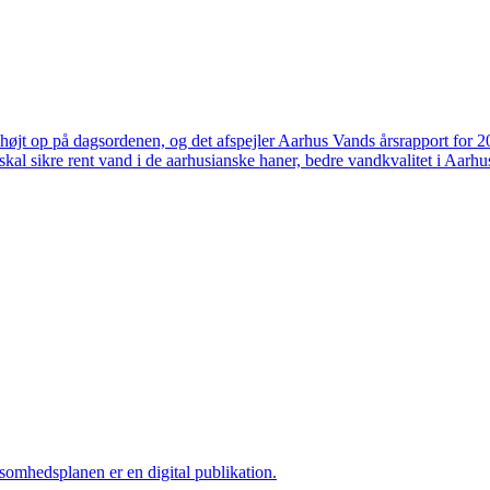
højt op på dagsordenen, og det afspejler Aarhus Vands årsrapport for 
skal sikre rent vand i de aarhusianske haner, bedre vandkvalitet i Aarhus
ksomhedsplanen er en digital publikation.