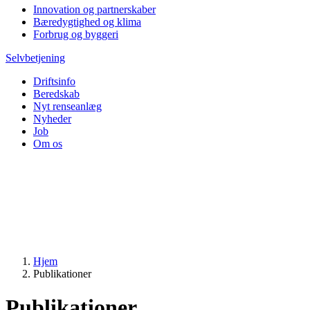
Innovation og partnerskaber
Bæredygtighed og klima
Forbrug og byggeri
Selvbetjening
Driftsinfo
Beredskab
Nyt renseanlæg
Nyheder
Job
Om os
Hjem
Publikationer
Publikationer