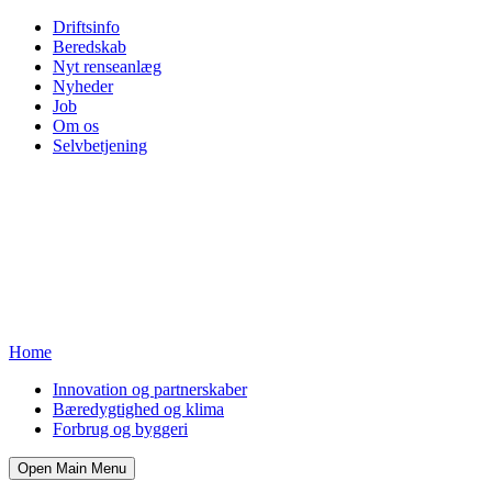
Driftsinfo
Beredskab
Nyt renseanlæg
Nyheder
Job
Om os
Selvbetjening
Home
Innovation og partnerskaber
Bæredygtighed og klima
Forbrug og byggeri
Open Main Menu