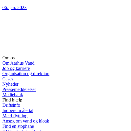
06. jan. 2023
Om os
Om Aarhus Vand
Job og karriere
Organisation og direktion
Cases
Nyheder
Pressemeddelelser
Mediebank
Find hjælp
Driftsinfo
Indberet målertal
Meld flytning
Ansøg om vand og kloak
Find en stophane