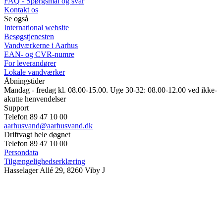
FAQ - Spørgsmål og svar
Kontakt os
Se også
International website
Besøgstjenesten
Vandværkerne i Aarhus
EAN- og CVR-numre
For leverandører
Lokale vandværker
Åbningstider
Mandag - fredag kl. 08.00-15.00. Uge 30-32: 08.00-12.00 ved ikke-
akutte henvendelser
Support
Telefon 89 47 10 00
aarhusvand@aarhusvand.dk
Driftvagt hele døgnet
Telefon 89 47 10 00
Persondata
Tilgængelighedserklæring
Hasselager Allé 29, 8260 Viby J