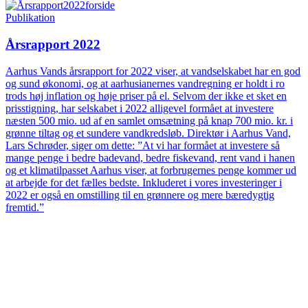
Publikation
Årsrapport 2022
Aarhus Vands årsrapport for 2022 viser, at vandselskabet har en god
og sund økonomi, og at aarhusianernes vandregning er holdt i ro
trods høj inflation og høje priser på el. Selvom der ikke et sket en
prisstigning, har selskabet i 2022 alligevel formået at investere
næsten 500 mio. ud af en samlet omsætning på knap 700 mio. kr. i
grønne tiltag og et sundere vandkredsløb. Direktør i Aarhus Vand,
Lars Schrøder, siger om dette: ”At vi har formået at investere så
mange penge i bedre badevand, bedre fiskevand, rent vand i hanen
og et klimatilpasset Aarhus viser, at forbrugernes penge kommer ud
at arbejde for det fælles bedste. Inkluderet i vores investeringer i
2022 er også en omstilling til en grønnere og mere bæredygtig
fremtid.”