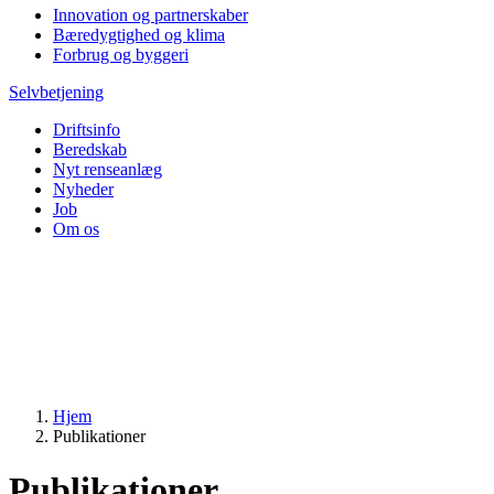
Innovation og partnerskaber
Bæredygtighed og klima
Forbrug og byggeri
Selvbetjening
Driftsinfo
Beredskab
Nyt renseanlæg
Nyheder
Job
Om os
Hjem
Publikationer
Publikationer