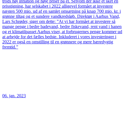
trods høj inflation og høje priser på el. Selvom der ikke et sket en
prisstigning, har selskabet i 2022 alligevel formået at investere
næsten 500 mio. ud af en samlet omsætning på knap 700 mio. kr. i
grønne tiltag og et sundere vandkredsløb. Direktør i Aarhus Vand,
Lars Schrøder, siger om dette: ”At vi har formået at investere så
mange penge i bedre badevand, bedre fiskevand, rent vand i hanen
og et klimatilpasset Aarhus viser, at forbrugernes penge kommer ud
at arbejde for det fælles bedste. Inkluderet i vores investeringer i
2022 er også en omstilling til en grønnere og mere bæredygtig
fremtid.”
06. jan. 2023