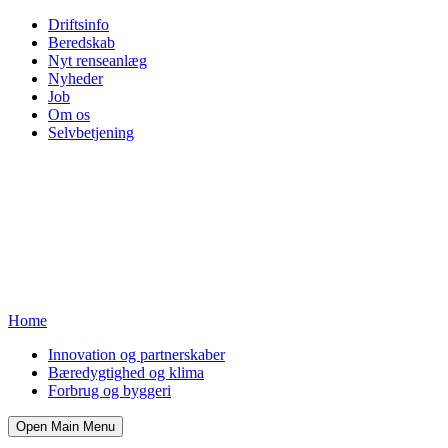
Driftsinfo
Beredskab
Nyt renseanlæg
Nyheder
Job
Om os
Selvbetjening
Home
Innovation og partnerskaber
Bæredygtighed og klima
Forbrug og byggeri
Open Main Menu