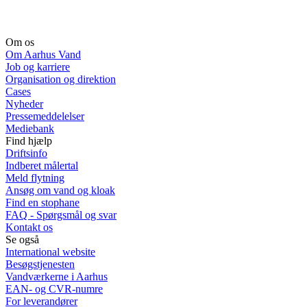
Om os
Om Aarhus Vand
Job og karriere
Organisation og direktion
Cases
Nyheder
Pressemeddelelser
Mediebank
Find hjælp
Driftsinfo
Indberet målertal
Meld flytning
Ansøg om vand og kloak
Find en stophane
FAQ - Spørgsmål og svar
Kontakt os
Se også
International website
Besøgstjenesten
Vandværkerne i Aarhus
EAN- og CVR-numre
For leverandører