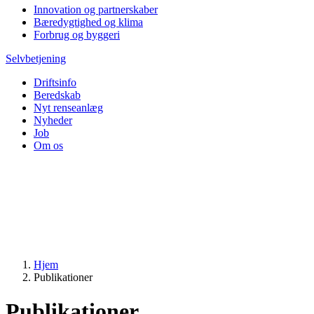
Innovation og partnerskaber
Bæredygtighed og klima
Forbrug og byggeri
Selvbetjening
Driftsinfo
Beredskab
Nyt renseanlæg
Nyheder
Job
Om os
Hjem
Publikationer
Publikationer