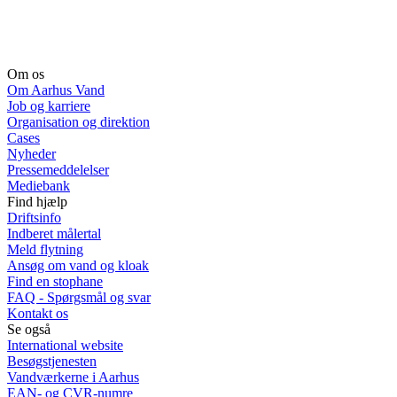
Om os
Om Aarhus Vand
Job og karriere
Organisation og direktion
Cases
Nyheder
Pressemeddelelser
Mediebank
Find hjælp
Driftsinfo
Indberet målertal
Meld flytning
Ansøg om vand og kloak
Find en stophane
FAQ - Spørgsmål og svar
Kontakt os
Se også
International website
Besøgstjenesten
Vandværkerne i Aarhus
EAN- og CVR-numre