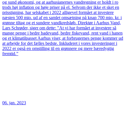
og sund økonomi, og at aarhusianernes vandregning er holdt i ro
trods høj inflation og høje priser på el. Selvom der ikke et sket en
prisstigning, har selskabet i 2022 alligevel formået at investere
næsten 500 mio. ud af en samlet omsætning på knap 700 mio. kr. i
grønne tiltag og et sundere vandkredsløb. Direktør i Aarhus Vand,
Lars Schrøder, siger om dette: ”At vi har formået at investere så
mange penge i bedre badevand, bedre fiskevand, rent vand i hanen
og et klimatilpasset Aarhus viser, at forbrugernes penge kommer ud
at arbejde for det fælles bedste. Inkluderet i vores investeringer i
2022 er også en omstilling til en grønnere og mere bæredygtig
fremtid.”
06. jan. 2023