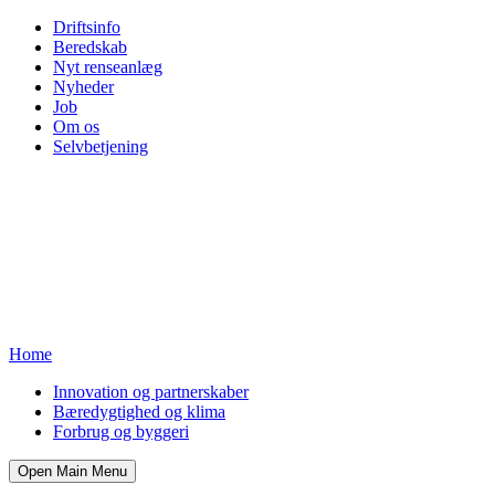
Driftsinfo
Beredskab
Nyt renseanlæg
Nyheder
Job
Om os
Selvbetjening
Home
Innovation og partnerskaber
Bæredygtighed og klima
Forbrug og byggeri
Open Main Menu