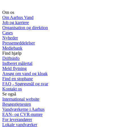
Om os
Om Aarhus Vand
Job og karriere
Organisation og direktion
Cases
Nyheder
Pressemeddelelser
Mediebank
Find hjælp
Driftsinfo
Indberet målertal
Meld flytning
Ansøg om vand og kloak
Find en stophane
FAQ - Spørgsmål og svar
Kontakt os
Se også
International website
Besøgstjenesten
Vandværkerne i Aarhus
EAN- og CVR-numre
For leverandører
Lokale vandværker