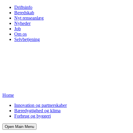
Driftsinfo
Beredskab
Nyt renseanlæg
Nyheder
Job
Om os
Selvbetjening
Home
Innovation og partnerskaber
Bæredygtighed og klima
Forbrug og byggeri
Open Main Menu