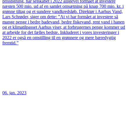
prisstigning, har selskabet i 2022 alligevel formået at investere
næsten 500 mio. ud af en samlet omsætning på knap 700 mio. kr. i
grønne tiltag og et sundere vandkredsløb. Direktør i Aarhus Vand,
Lars Schrøder, siger om dette: ”At vi har formået at investere så
mange penge i bedre badevand, bedre fiskevand, rent vand i hanen
og et klimatilpasset Aarhus viser, at forbrugernes penge kommer ud
at arbejde for det fælles bedste. Inkluderet i vores investeringer i
2022 er også en omstilling til en grønnere og mere bæredygtig
fremtid.”
06. jan. 2023