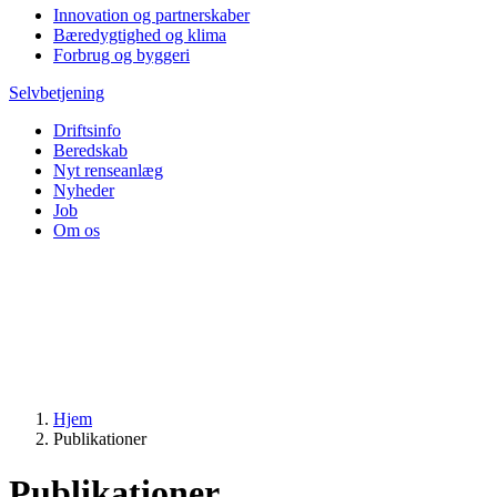
Innovation og partnerskaber
Bæredygtighed og klima
Forbrug og byggeri
Selvbetjening
Driftsinfo
Beredskab
Nyt renseanlæg
Nyheder
Job
Om os
Hjem
Publikationer
Publikationer