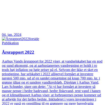
04. jan. 2024
Publikation
Årsrapport 2022
Aarhus Vands årsrapport for 2022 viser, at vandselskabet har en god
og sund økonomi, og at aarhusianernes vandregning er holdt i ro
trods høj inflation og høje priser på el. Selvom der ikke et sket en
prisstigning, har selskabet i 2022 alligevel formået at investere
næsten 500 mio. ud af en samlet omsætning på knap 700 mio. kr. i
grønne tiltag og et sundere vandkredsløb. Direktør i Aarhus Vand,
Lars Schrøder, siger om dette: ”At vi har formået at investere så
mange penge i bedre badevand, bedre fiskevand, rent vand i hanen
og et klimatilpasset Aarhus viser, at forbrugernes penge kommer ud
at arbejde for det fælles bedste. Inkluderet i vores investeringer i
2022 er også en omstilling til en grønnere og mere bæredygtig