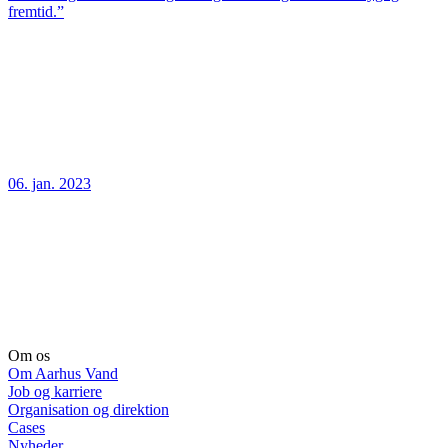
fremtid.”
06. jan. 2023
Om os
Om Aarhus Vand
Job og karriere
Organisation og direktion
Cases
Nyheder