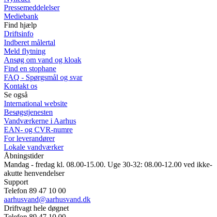
Pressemeddelelser
Mediebank
Find hjælp
Driftsinfo
Indberet målertal
Meld flytning
Ansøg om vand og kloak
Find en stophane
FAQ - Spørgsmål og svar
Kontakt os
Se også
International website
Besøgstjenesten
Vandværkerne i Aarhus
EAN- og CVR-numre
For leverandører
Lokale vandværker
Åbningstider
Mandag - fredag kl. 08.00-15.00. Uge 30-32: 08.00-12.00 ved ikke-
akutte henvendelser
Support
Telefon 89 47 10 00
aarhusvand@aarhusvand.dk
Driftvagt hele døgnet
Telefon 89 47 10 00