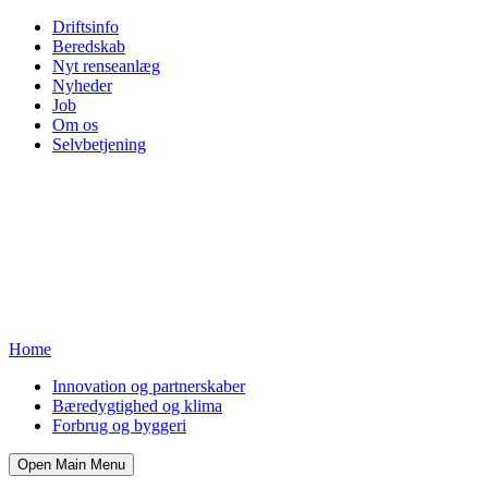
Driftsinfo
Beredskab
Nyt renseanlæg
Nyheder
Job
Om os
Selvbetjening
Home
Innovation og partnerskaber
Bæredygtighed og klima
Forbrug og byggeri
Open Main Menu