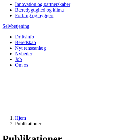
Innovation og partnerskaber
Bæredygtighed og klima
Forbrug og byggeri
Selvbetjening
Driftsinfo
Beredskab
Nyt renseanlæg
Nyheder
Job
Om os
Hjem
Publikationer
Publikationer