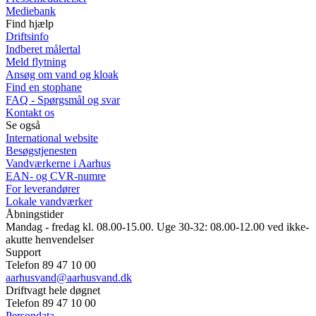
Mediebank
Find hjælp
Driftsinfo
Indberet målertal
Meld flytning
Ansøg om vand og kloak
Find en stophane
FAQ - Spørgsmål og svar
Kontakt os
Se også
International website
Besøgstjenesten
Vandværkerne i Aarhus
EAN- og CVR-numre
For leverandører
Lokale vandværker
Åbningstider
Mandag - fredag kl. 08.00-15.00. Uge 30-32: 08.00-12.00 ved ikke-
akutte henvendelser
Support
Telefon 89 47 10 00
aarhusvand@aarhusvand.dk
Driftvagt hele døgnet
Telefon 89 47 10 00
Persondata