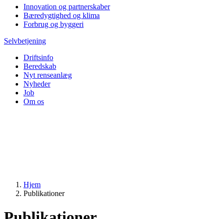
Innovation og partnerskaber
Bæredygtighed og klima
Forbrug og byggeri
Selvbetjening
Driftsinfo
Beredskab
Nyt renseanlæg
Nyheder
Job
Om os
Hjem
Publikationer
Publikationer