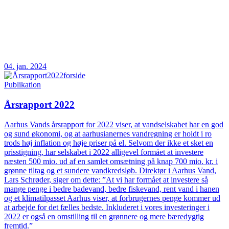
04. jan. 2024
Publikation
Årsrapport 2022
Aarhus Vands årsrapport for 2022 viser, at vandselskabet har en god
og sund økonomi, og at aarhusianernes vandregning er holdt i ro
trods høj inflation og høje priser på el. Selvom der ikke et sket en
prisstigning, har selskabet i 2022 alligevel formået at investere
næsten 500 mio. ud af en samlet omsætning på knap 700 mio. kr. i
grønne tiltag og et sundere vandkredsløb. Direktør i Aarhus Vand,
Lars Schrøder, siger om dette: ”At vi har formået at investere så
mange penge i bedre badevand, bedre fiskevand, rent vand i hanen
og et klimatilpasset Aarhus viser, at forbrugernes penge kommer ud
at arbejde for det fælles bedste. Inkluderet i vores investeringer i
2022 er også en omstilling til en grønnere og mere bæredygtig
fremtid.”