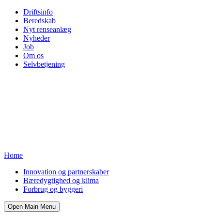
Driftsinfo
Beredskab
Nyt renseanlæg
Nyheder
Job
Om os
Selvbetjening
Home
Innovation og partnerskaber
Bæredygtighed og klima
Forbrug og byggeri
Open Main Menu