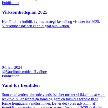
Publikation
Virksomhedsplan 2025
Her får du et indblik i vores strategiske mål og visioner for 2025.
Virksomhedsplanen er en digital publikation.
04. jan. 2024
Publikation
Vand for fremtiden
Som et af verdens førende vandselskaber ønsker vi ikke blot at være
reaktive. Vi ønsker at gå foran og gøre en forskel i forhold til at
forme fremtidens vandløsninger. Det er det vores udvikling af
fremtidige scenarier og deraf nye strategi frem mod 2025 skal sikre.