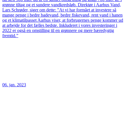
grønne tiltag og et sundere vandkredsløb. Direktør i Aarhus Vand,
Lars Schrøder, siger om dette: ”At vi har formået at investere så
mange penge i bedre badevand, bedre fiskevand, rent vand i hanen
og et klimatilpasset Aarhus viser, at forbrugernes penge kommer ud
at arbejde for det fælles bedste. Inkluderet i vores investeringer i
2022 er også en omstilling til en grønnere og mere bæredygtig
fremtid.”
06. jan. 2023