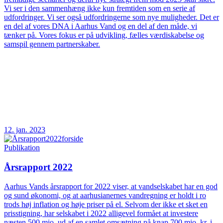
Vi ser i den sammenhæng ikke kun fremtiden som en serie af
udfordringer. Vi ser også udfordringerne som nye muligheder. Det er
en del af vores DNA i Aarhus Vand og en del af den måde, vi
tænker på. Vores fokus er på udvikling, fælles værdiskabelse og
samspil gennem partnerskaber.
12. jan. 2023
Publikation
Årsrapport 2022
Aarhus Vands årsrapport for 2022 viser, at vandselskabet har en god
og sund økonomi, og at aarhusianernes vandregning er holdt i ro
trods høj inflation og høje priser på el. Selvom der ikke et sket en
prisstigning, har selskabet i 2022 alligevel formået at investere
næsten 500 mio. ud af en samlet omsætning på knap 700 mio. kr. i