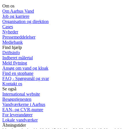
Om os
Om Aarhus Vand
Job og karriere
Organisation og direktion
Cases
Nyheder
Pressemeddelelser
Mediebank
Find hjælp
Driftsinfo
Indberet målertal
Meld flytning
Ansøg om vand og kloak
Find en stophane
FAQ - Spørgsmål og svar
Kontakt os
Se også
International website
Besøgstjenesten
Vandværkerne i Aarhus
EAN- og CVR-numre
For leverandører
Lokale vandværker
Åbningstider