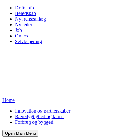
Driftsinfo
Beredskab
Nyt renseanlæg
Nyheder
Job
Om os
Selvbetjening
Home
Innovation og partnerskaber
Bæredygtighed og klima
Forbrug og byggeri
Open Main Menu