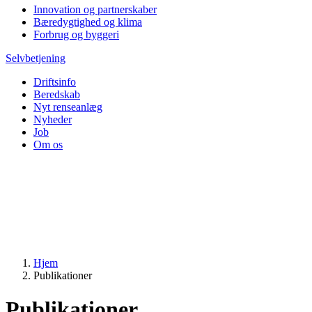
Innovation og partnerskaber
Bæredygtighed og klima
Forbrug og byggeri
Selvbetjening
Driftsinfo
Beredskab
Nyt renseanlæg
Nyheder
Job
Om os
Hjem
Publikationer
Publikationer