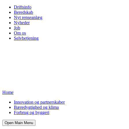
Driftsinfo
Beredskab
Nyt renseanlæg
Nyheder
Job
Om os
Selvbetjening
Home
Innovation og partnerskaber
Bæredygtighed og klima
Forbrug og byggeri
Open Main Menu