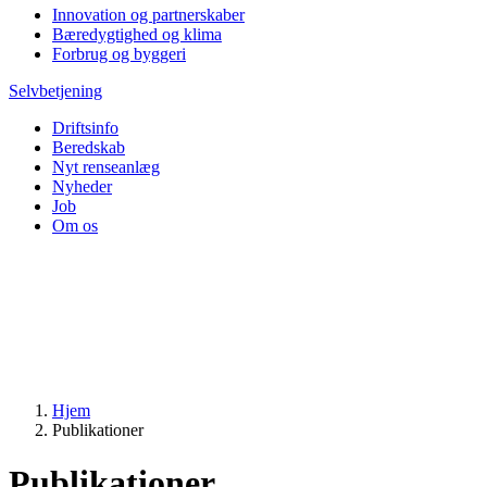
Innovation og partnerskaber
Bæredygtighed og klima
Forbrug og byggeri
Selvbetjening
Driftsinfo
Beredskab
Nyt renseanlæg
Nyheder
Job
Om os
Hjem
Publikationer
Publikationer