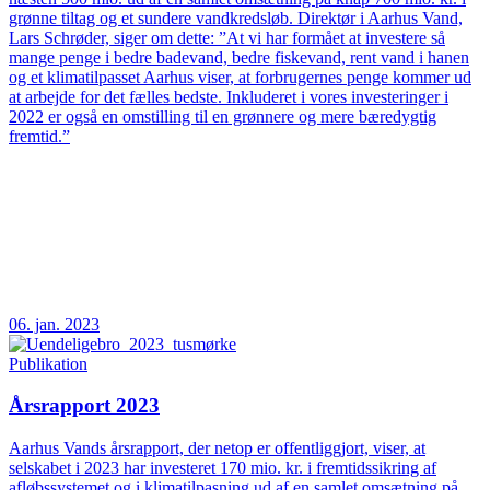
grønne tiltag og et sundere vandkredsløb. Direktør i Aarhus Vand,
Lars Schrøder, siger om dette: ”At vi har formået at investere så
mange penge i bedre badevand, bedre fiskevand, rent vand i hanen
og et klimatilpasset Aarhus viser, at forbrugernes penge kommer ud
at arbejde for det fælles bedste. Inkluderet i vores investeringer i
2022 er også en omstilling til en grønnere og mere bæredygtig
fremtid.”
06. jan. 2023
Publikation
Årsrapport 2023
Aarhus Vands årsrapport, der netop er offentliggjort, viser, at
selskabet i 2023 har investeret 170 mio. kr. i fremtidssikring af
afløbssystemet og i klimatilpasning ud af en samlet omsætning på