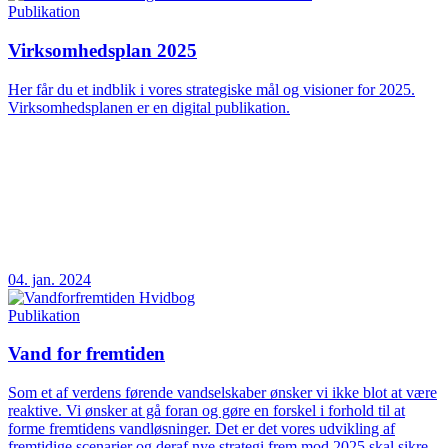
Publikation
Virksomhedsplan 2025
Her får du et indblik i vores strategiske mål og visioner for 2025.
Virksomhedsplanen er en digital publikation.
04. jan. 2024
Publikation
Vand for fremtiden
Som et af verdens førende vandselskaber ønsker vi ikke blot at være
reaktive. Vi ønsker at gå foran og gøre en forskel i forhold til at
forme fremtidens vandløsninger. Det er det vores udvikling af
fremtidige scenarier og deraf nye strategi frem mod 2025 skal sikre.