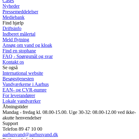
Cases
Nyheder
Pressemeddelelser
Mediebank
Find hjælp
Driftsinfo
Indberet målertal
Meld flytning
Ansøg om vand og kloak
Find en stophane
FAQ - Spørgsmål og svar
Kontakt os
Se også
International website
Besøgstjenesten
Vandværkerne i Aarhus
EAN- og CVR-numre
For leverandører
Lokale vandværker
Åbningstider
Mandag - fredag kl. 08.00-15.00. Uge 30-32: 08.00-12.00 ved ikke-
akutte henvendelser
Support
Telefon 89 47 10 00
aarhusvand@aarhusvand.dk