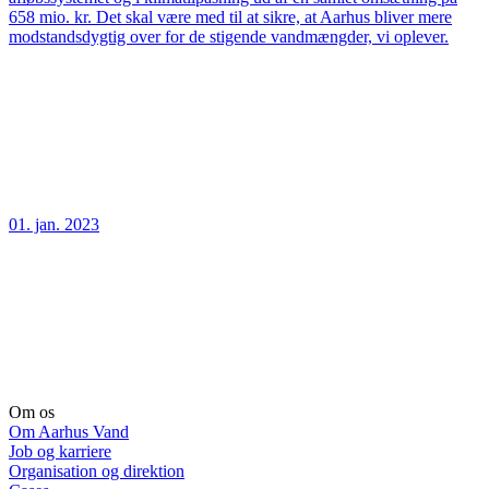
658 mio. kr. Det skal være med til at sikre, at Aarhus bliver mere
modstandsdygtig over for de stigende vandmængder, vi oplever.
01. jan. 2023
Om os
Om Aarhus Vand
Job og karriere
Organisation og direktion