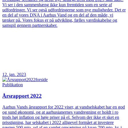
Vi ser i den sammenhæng ikke kun fremtiden som en serie af
udfordringer. Vi ser også udfordringerne som nye muligheder. Det er
en del af vores DNA i Aarhus Vand og en del af den måde, vi
tænker på. Vores fokus er på udvikling, fælles værdiskabelse og
samspil gennem partnerskaber.
12. jan. 2023
Publikation
Årsrapport 2022
Aarhus Vands årsrapport for 2022 viser, at vandselskabet har en god
og sund økonomi, og at aarhusianernes vandregning er holdt i ro
trods høj inflation og høje priser på el. Selvom der ikke et sket en
prisstigning, har selskabet i 2022 alligevel formået at investere
næsten 500 mio. ud af en samlet omsætning på knap 700 mio. kr. i