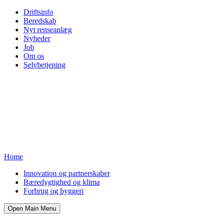
Driftsinfo
Beredskab
Nyt renseanlæg
Nyheder
Job
Om os
Selvbetjening
Home
Innovation og partnerskaber
Bæredygtighed og klima
Forbrug og byggeri
Open Main Menu