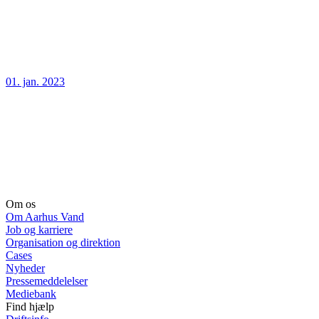
01. jan. 2023
Om os
Om Aarhus Vand
Job og karriere
Organisation og direktion
Cases
Nyheder
Pressemeddelelser
Mediebank
Find hjælp