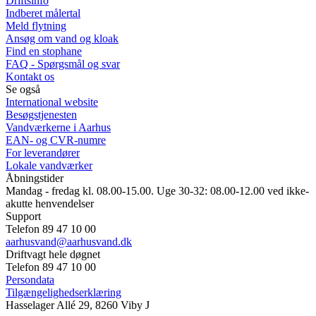
Driftsinfo
Indberet målertal
Meld flytning
Ansøg om vand og kloak
Find en stophane
FAQ - Spørgsmål og svar
Kontakt os
Se også
International website
Besøgstjenesten
Vandværkerne i Aarhus
EAN- og CVR-numre
For leverandører
Lokale vandværker
Åbningstider
Mandag - fredag kl. 08.00-15.00. Uge 30-32: 08.00-12.00 ved ikke-
akutte henvendelser
Support
Telefon 89 47 10 00
aarhusvand@aarhusvand.dk
Driftvagt hele døgnet
Telefon 89 47 10 00
Persondata
Tilgængelighedserklæring
Hasselager Allé 29, 8260 Viby J