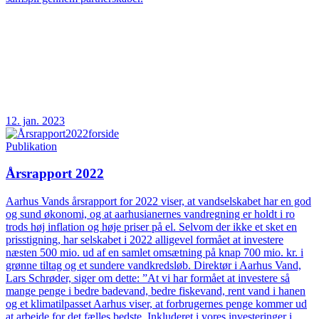
12. jan. 2023
Publikation
Årsrapport 2022
Aarhus Vands årsrapport for 2022 viser, at vandselskabet har en god
og sund økonomi, og at aarhusianernes vandregning er holdt i ro
trods høj inflation og høje priser på el. Selvom der ikke et sket en
prisstigning, har selskabet i 2022 alligevel formået at investere
næsten 500 mio. ud af en samlet omsætning på knap 700 mio. kr. i
grønne tiltag og et sundere vandkredsløb. Direktør i Aarhus Vand,
Lars Schrøder, siger om dette: ”At vi har formået at investere så
mange penge i bedre badevand, bedre fiskevand, rent vand i hanen
og et klimatilpasset Aarhus viser, at forbrugernes penge kommer ud
at arbejde for det fælles bedste. Inkluderet i vores investeringer i