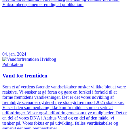
Virksomhedsplanen er en digital publikation.
04. jan. 2024
Publikation
Vand for fremtiden
Som et af verdens førende vandselskaber ønsker vi ikke blot at være
reaktive. Vi ønsker at gå foran og gøre en forskel i forhold til at
forme fremtidens vandløsninger. Det er det vores udvikling af
fremtidige scenarier og deraf nye strategi frem mod 2025 skal sikre.
Vi ser i den sammenhæng ikke kun fremtiden som en serie af
udfordringer. Vi ser også udfordringerne som nye muligheder. Det er
en del af vores DNA i Aarhus Vand og en del af den måde, vi
tænker på. Vores fokus er på udvikling, fælles værdiskabelse og
samspil gennem partnerskaber.