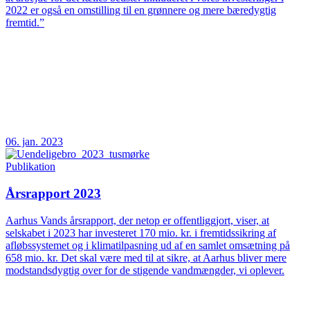
2022 er også en omstilling til en grønnere og mere bæredygtig
fremtid.”
06. jan. 2023
Publikation
Årsrapport 2023
Aarhus Vands årsrapport, der netop er offentliggjort, viser, at
selskabet i 2023 har investeret 170 mio. kr. i fremtidssikring af
afløbssystemet og i klimatilpasning ud af en samlet omsætning på
658 mio. kr. Det skal være med til at sikre, at Aarhus bliver mere
modstandsdygtig over for de stigende vandmængder, vi oplever.