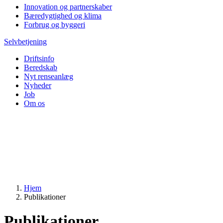
Innovation og partnerskaber
Bæredygtighed og klima
Forbrug og byggeri
Selvbetjening
Driftsinfo
Beredskab
Nyt renseanlæg
Nyheder
Job
Om os
Hjem
Publikationer
Publikationer