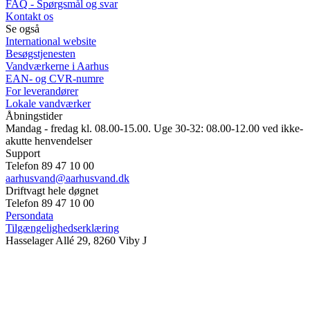
FAQ - Spørgsmål og svar
Kontakt os
Se også
International website
Besøgstjenesten
Vandværkerne i Aarhus
EAN- og CVR-numre
For leverandører
Lokale vandværker
Åbningstider
Mandag - fredag kl. 08.00-15.00. Uge 30-32: 08.00-12.00 ved ikke-
akutte henvendelser
Support
Telefon 89 47 10 00
aarhusvand@aarhusvand.dk
Driftvagt hele døgnet
Telefon 89 47 10 00
Persondata
Tilgængelighedserklæring
Hasselager Allé 29, 8260 Viby J