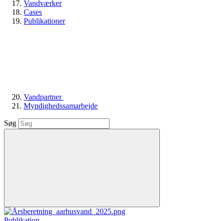
Vandværker
Cases
Publikationer
Vandpartner
Myndighedssamarbejde
Søg
Publikation