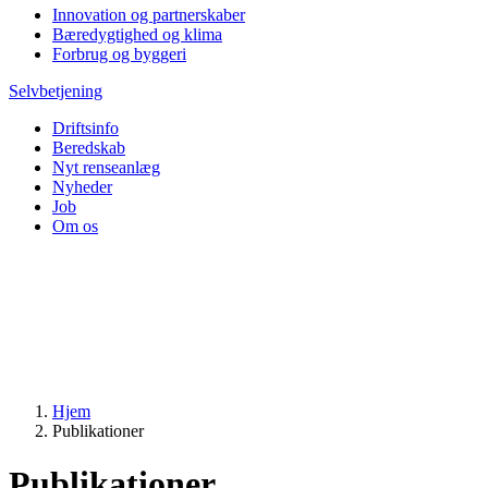
Innovation og partnerskaber
Bæredygtighed og klima
Forbrug og byggeri
Selvbetjening
Driftsinfo
Beredskab
Nyt renseanlæg
Nyheder
Job
Om os
Hjem
Publikationer
Publikationer