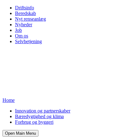
Driftsinfo
Beredskab
Nyt renseanlæg
Nyheder
Job
Om os
Selvbetjening
Home
Innovation og partnerskaber
Bæredygtighed og klima
Forbrug og byggeri
Open Main Menu