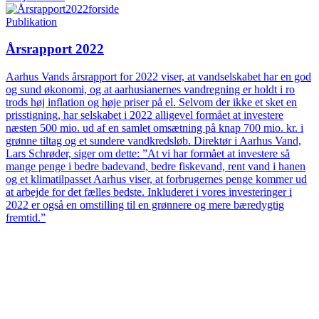
Publikation
Årsrapport 2022
Aarhus Vands årsrapport for 2022 viser, at vandselskabet har en god
og sund økonomi, og at aarhusianernes vandregning er holdt i ro
trods høj inflation og høje priser på el. Selvom der ikke et sket en
prisstigning, har selskabet i 2022 alligevel formået at investere
næsten 500 mio. ud af en samlet omsætning på knap 700 mio. kr. i
grønne tiltag og et sundere vandkredsløb. Direktør i Aarhus Vand,
Lars Schrøder, siger om dette: ”At vi har formået at investere så
mange penge i bedre badevand, bedre fiskevand, rent vand i hanen
og et klimatilpasset Aarhus viser, at forbrugernes penge kommer ud
at arbejde for det fælles bedste. Inkluderet i vores investeringer i
2022 er også en omstilling til en grønnere og mere bæredygtig
fremtid.”