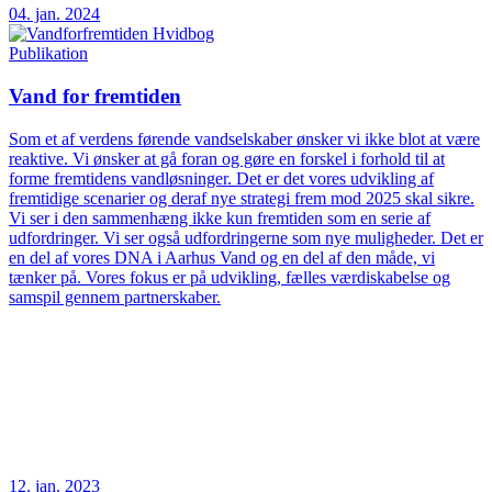
04. jan. 2024
Publikation
Vand for fremtiden
Som et af verdens førende vandselskaber ønsker vi ikke blot at være
reaktive. Vi ønsker at gå foran og gøre en forskel i forhold til at
forme fremtidens vandløsninger. Det er det vores udvikling af
fremtidige scenarier og deraf nye strategi frem mod 2025 skal sikre.
Vi ser i den sammenhæng ikke kun fremtiden som en serie af
udfordringer. Vi ser også udfordringerne som nye muligheder. Det er
en del af vores DNA i Aarhus Vand og en del af den måde, vi
tænker på. Vores fokus er på udvikling, fælles værdiskabelse og
samspil gennem partnerskaber.
12. jan. 2023