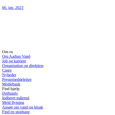
06. jan. 2023
Om os
Om Aarhus Vand
Job og karriere
Organisation og direktion
Cases
Nyheder
Pressemeddelelser
Mediebank
Find hjælp
Driftsinfo
Indberet målertal
Meld flytning
Ansøg om vand og kloak
Find en stophane