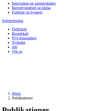
Innovation og partnerskaber
Bæredygtighed og klima
Forbrug og byggeri
Selvbetjening
Driftsinfo
Beredskab
Nyt renseanlæg
Nyheder
Job
Om os
Hjem
Publikationer
Publikationer