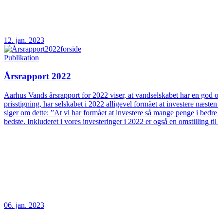
12. jan. 2023
Publikation
Årsrapport 2022
Aarhus Vands årsrapport for 2022 viser, at vandselskabet har en god og
prisstigning, har selskabet i 2022 alligevel formået at investere næs
siger om dette: ”At vi har formået at investere så mange penge i bedre
bedste. Inkluderet i vores investeringer i 2022 er også en omstilling t
06. jan. 2023