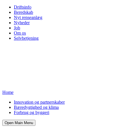
Driftsinfo
Beredskab
Nyt renseanlæg
Nyheder
Job
Om os
Selvbetjening
Home
Innovation og partnerskaber
Bæredygtighed og klima
Forbrug og byggeri
Open Main Menu