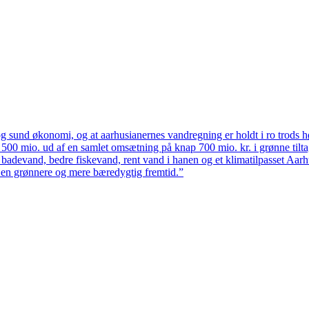
 sund økonomi, og at aarhusianernes vandregning er holdt i ro trods høj
ten 500 mio. ud af en samlet omsætning på knap 700 mio. kr. i grønne til
 badevand, bedre fiskevand, rent vand i hanen og et klimatilpasset Aarh
il en grønnere og mere bæredygtig fremtid.”