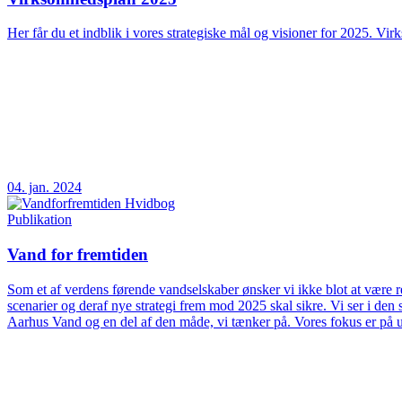
Her får du et indblik i vores strategiske mål og visioner for 2025. Vir
04. jan. 2024
Publikation
Vand for fremtiden
Som et af verdens førende vandselskaber ønsker vi ikke blot at være rea
scenarier og deraf nye strategi frem mod 2025 skal sikre. Vi ser i d
Aarhus Vand og en del af den måde, vi tænker på. Vores fokus er på 