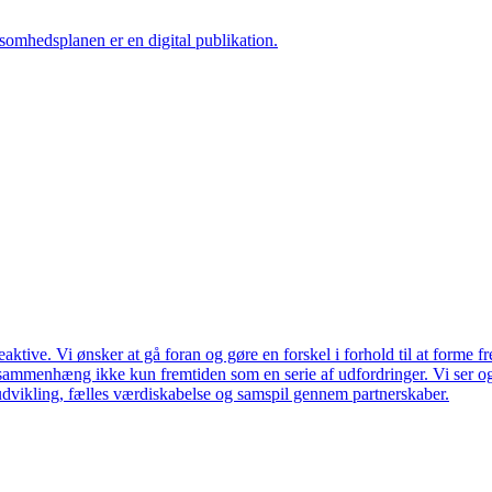
ksomhedsplanen er en digital publikation.
ktive. Vi ønsker at gå foran og gøre en forskel i forhold til at forme f
en sammenhæng ikke kun fremtiden som en serie af udfordringer. Vi ser 
udvikling, fælles værdiskabelse og samspil gennem partnerskaber.