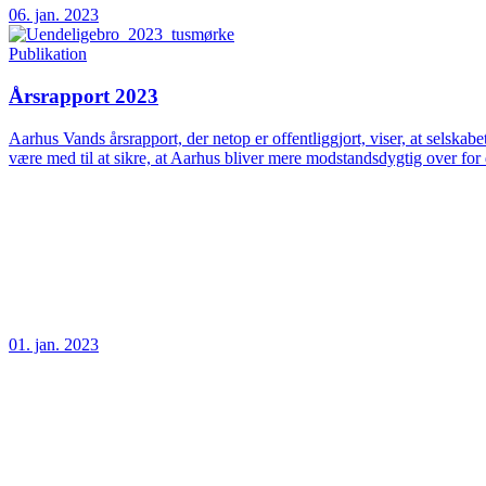
06. jan. 2023
Publikation
Årsrapport 2023
Aarhus Vands årsrapport, der netop er offentliggjort, viser, at selskab
være med til at sikre, at Aarhus bliver mere modstandsdygtig over fo
01. jan. 2023