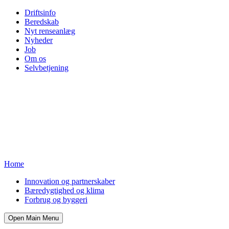
Driftsinfo
Beredskab
Nyt renseanlæg
Nyheder
Job
Om os
Selvbetjening
Home
Innovation og partnerskaber
Bæredygtighed og klima
Forbrug og byggeri
Open Main Menu