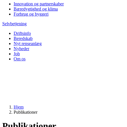
Innovation og partnerskaber
Bæredygtighed og klima
Forbrug og byggeri
Selvbetjening
Driftsinfo
Beredskab
Nyt renseanlæg
Nyheder
Job
Om os
Hjem
Publikationer
Publikationer