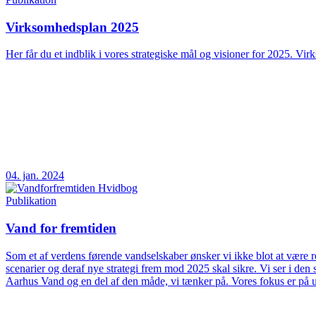
Virksomhedsplan 2025
Her får du et indblik i vores strategiske mål og visioner for 2025. Vir
04. jan. 2024
Publikation
Vand for fremtiden
Som et af verdens førende vandselskaber ønsker vi ikke blot at være rea
scenarier og deraf nye strategi frem mod 2025 skal sikre. Vi ser i d
Aarhus Vand og en del af den måde, vi tænker på. Vores fokus er på 