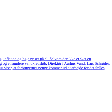
 inflation og høje priser på el. Selvom der ikke et sket en
tag og et sundere vandkredsløb. Direktør i Aarhus Vand, Lars Schrøder,
us viser, at forbrugernes penge kommer ud at arbejde for det fælles