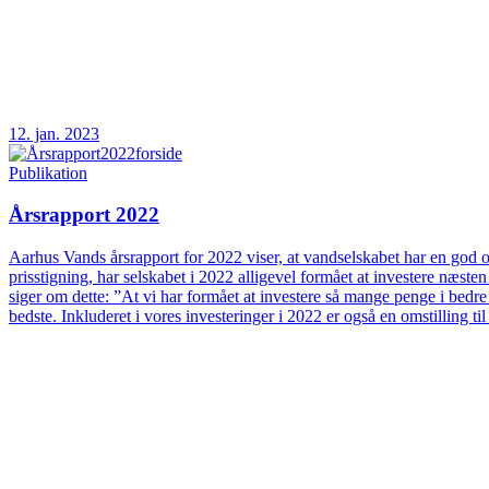
12. jan. 2023
Publikation
Årsrapport 2022
Aarhus Vands årsrapport for 2022 viser, at vandselskabet har en god og
prisstigning, har selskabet i 2022 alligevel formået at investere næs
siger om dette: ”At vi har formået at investere så mange penge i bedre
bedste. Inkluderet i vores investeringer i 2022 er også en omstilling t