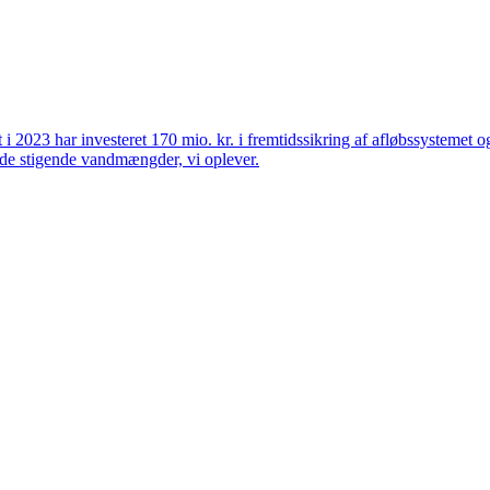
et i 2023 har investeret 170 mio. kr. i fremtidssikring af afløbssystemet
r de stigende vandmængder, vi oplever.