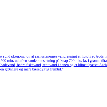
 sund økonomi, og at aarhusianernes vandregning er holdt i ro trods høj
ten 500 mio. ud af en samlet omsætning på knap 700 mio. kr. i grønne til
 badevand, bedre fiskevand, rent vand i hanen og et klimatilpasset Aarh
il en grønnere og mere bæredygtig fremtid.”