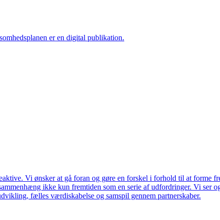
ksomhedsplanen er en digital publikation.
ktive. Vi ønsker at gå foran og gøre en forskel i forhold til at forme f
en sammenhæng ikke kun fremtiden som en serie af udfordringer. Vi ser 
udvikling, fælles værdiskabelse og samspil gennem partnerskaber.