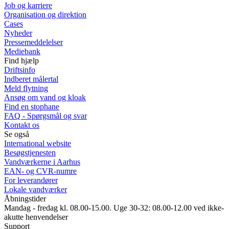
Job og karriere
Organisation og direktion
Cases
Nyheder
Pressemeddelelser
Mediebank
Find hjælp
Driftsinfo
Indberet målertal
Meld flytning
Ansøg om vand og kloak
Find en stophane
FAQ - Spørgsmål og svar
Kontakt os
Se også
International website
Besøgstjenesten
Vandværkerne i Aarhus
EAN- og CVR-numre
For leverandører
Lokale vandværker
Åbningstider
Mandag - fredag kl. 08.00-15.00. Uge 30-32: 08.00-12.00 ved ikke-
akutte henvendelser
Support