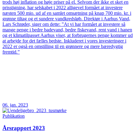
trods høj inflation og høje priser på el. Selvom der ikke et sket en
prisstigning, har selskabet i 2022 alligevel formået at investere
næsten 500 mio. ud af en samlet omsætning på knap 700 mio. kr. i
grønne tiltag og et sundere vandkredsløb. Direktør i Aarhus Vand,
Lars Schrøder, siger om dette: ”At vi har formået at investere så
mange penge i bedre badevand, bedre fiskevand, rent vand i hanen
og et klimatilpasset Aarhus viser, at forbrugernes penge kommer ud
at arbejde for det fælles bedste. Inkluderet i vores investeringer i
2022 er også en omstilling til en grønnere og mere bæredygtig
fremtid.”
06. jan. 2023
Publikation
Årsrapport 2023