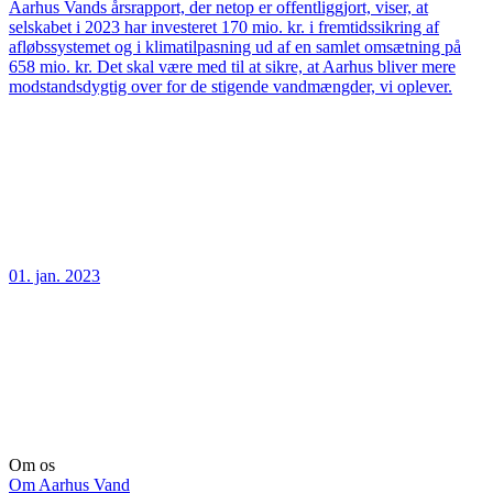
Aarhus Vands årsrapport, der netop er offentliggjort, viser, at
selskabet i 2023 har investeret 170 mio. kr. i fremtidssikring af
afløbssystemet og i klimatilpasning ud af en samlet omsætning på
658 mio. kr. Det skal være med til at sikre, at Aarhus bliver mere
modstandsdygtig over for de stigende vandmængder, vi oplever.
01. jan. 2023
Om os
Om Aarhus Vand