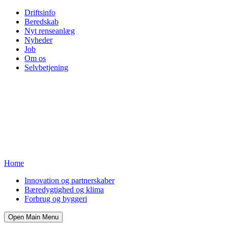
Driftsinfo
Beredskab
Nyt renseanlæg
Nyheder
Job
Om os
Selvbetjening
Home
Innovation og partnerskaber
Bæredygtighed og klima
Forbrug og byggeri
Open Main Menu