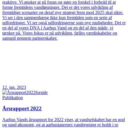
reaktive. Vi ønsker at gå foran og gøre en forskel i forhold til at
forme fremtidens vandløsninger. Det er det vores udvikling af
fremtidige scenarier og deraf nye strategi frem mod 2025 skal sikre.
Vi ser i den sammenhæng ikke kun fremtiden som en serie af
udfordringer. Vi ser også udfordringerne som nye muligheder. Det er
en del af vores DNA i Aarhus Vand og en del af den måde, vi
tænker på. Vores fokus er på udvikling, fælles værdiskabelse og
samspil gennem partnerskaber.
12. jan. 2023
Publikation
Årsrapport 2022
Aarhus Vands årsrapport for 2022 viser, at vandselskabet har en god
og sund økonomi, og at aarhusianernes vandregning er holdt i ro