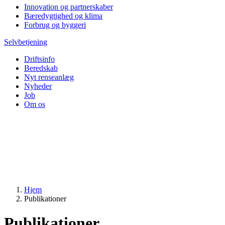
Innovation og partnerskaber
Bæredygtighed og klima
Forbrug og byggeri
Selvbetjening
Driftsinfo
Beredskab
Nyt renseanlæg
Nyheder
Job
Om os
Hjem
Publikationer
Publikationer