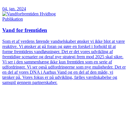
04. jan. 2024
Publikation
Vand for fremtiden
Som et af verdens førende vandselskaber ønsker vi ikke blot at være
reaktive. Vi ønsker at gå foran og gøre en forskel i forhold til at
forme fremtidens vandløsninger. Det er det vores udvikling af
fremtidige scenarier og deraf nye strategi frem mod 2025 skal sikre.
Vi ser i den sammenhæng ikke kun fremtiden som en serie af
udfordringer. Vi ser også udfordringerne som nye muligheder. Det er
en del af vores DNA i Aarhus Vand og en del af den måde, vi
tænker på. Vores fokus er på udvikling, fælles værdiskabelse og
samspil gennem partnerskaber.