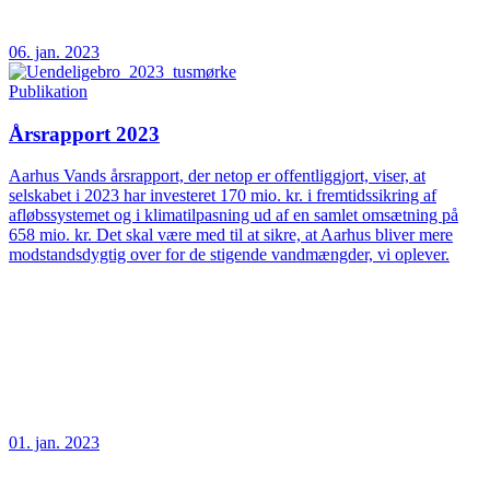
06. jan. 2023
Publikation
Årsrapport 2023
Aarhus Vands årsrapport, der netop er offentliggjort, viser, at
selskabet i 2023 har investeret 170 mio. kr. i fremtidssikring af
afløbssystemet og i klimatilpasning ud af en samlet omsætning på
658 mio. kr. Det skal være med til at sikre, at Aarhus bliver mere
modstandsdygtig over for de stigende vandmængder, vi oplever.
01. jan. 2023