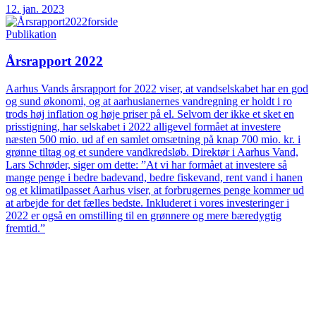
12. jan. 2023
Publikation
Årsrapport 2022
Aarhus Vands årsrapport for 2022 viser, at vandselskabet har en god
og sund økonomi, og at aarhusianernes vandregning er holdt i ro
trods høj inflation og høje priser på el. Selvom der ikke et sket en
prisstigning, har selskabet i 2022 alligevel formået at investere
næsten 500 mio. ud af en samlet omsætning på knap 700 mio. kr. i
grønne tiltag og et sundere vandkredsløb. Direktør i Aarhus Vand,
Lars Schrøder, siger om dette: ”At vi har formået at investere så
mange penge i bedre badevand, bedre fiskevand, rent vand i hanen
og et klimatilpasset Aarhus viser, at forbrugernes penge kommer ud
at arbejde for det fælles bedste. Inkluderet i vores investeringer i
2022 er også en omstilling til en grønnere og mere bæredygtig
fremtid.”