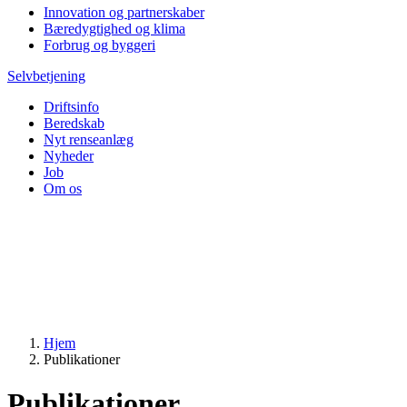
Innovation og partnerskaber
Bæredygtighed og klima
Forbrug og byggeri
Selvbetjening
Driftsinfo
Beredskab
Nyt renseanlæg
Nyheder
Job
Om os
Hjem
Publikationer
Publikationer