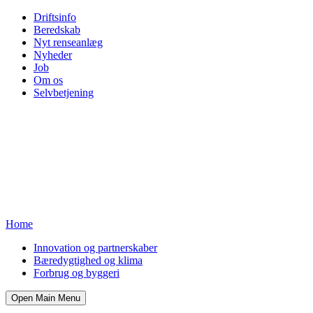
Driftsinfo
Beredskab
Nyt renseanlæg
Nyheder
Job
Om os
Selvbetjening
Home
Innovation og partnerskaber
Bæredygtighed og klima
Forbrug og byggeri
Open Main Menu