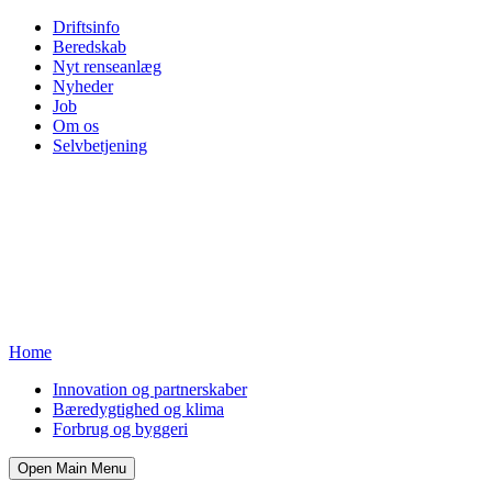
Driftsinfo
Beredskab
Nyt renseanlæg
Nyheder
Job
Om os
Selvbetjening
Home
Innovation og partnerskaber
Bæredygtighed og klima
Forbrug og byggeri
Open Main Menu