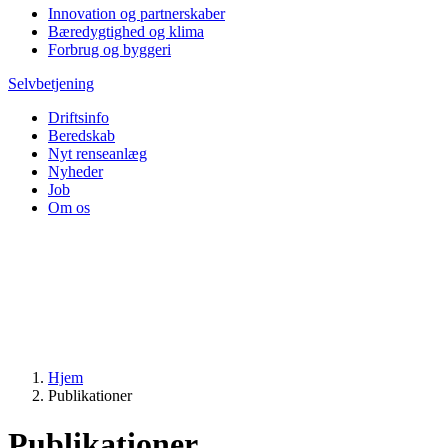
Innovation og partnerskaber
Bæredygtighed og klima
Forbrug og byggeri
Selvbetjening
Driftsinfo
Beredskab
Nyt renseanlæg
Nyheder
Job
Om os
Hjem
Publikationer
Publikationer