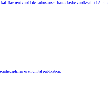
skal sikre rent vand i de aarhusianske haner, bedre vandkvalitet i Aarhus
ksomhedsplanen er en digital publikation.