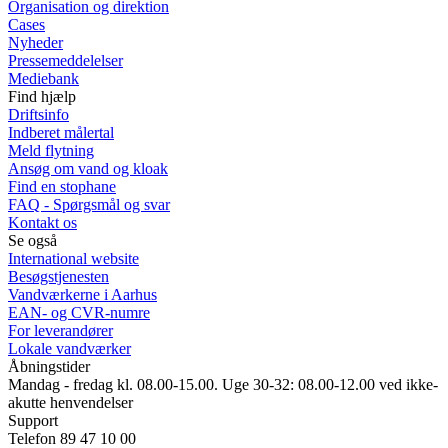
Organisation og direktion
Cases
Nyheder
Pressemeddelelser
Mediebank
Find hjælp
Driftsinfo
Indberet målertal
Meld flytning
Ansøg om vand og kloak
Find en stophane
FAQ - Spørgsmål og svar
Kontakt os
Se også
International website
Besøgstjenesten
Vandværkerne i Aarhus
EAN- og CVR-numre
For leverandører
Lokale vandværker
Åbningstider
Mandag - fredag kl. 08.00-15.00. Uge 30-32: 08.00-12.00 ved ikke-
akutte henvendelser
Support
Telefon 89 47 10 00