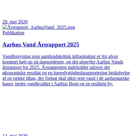
28. maj 2026
Publikation
Aarhus Vand Årsrapport 2025
Vandforsyning som samfundskritisk infrastruktur er for alvor
kommet højt op på dagsordenen, og det afspejler Aarhus Vands
årsrapport for 2025. Årsrapporten indeholder udover det
økonomiske resultat og en bæredygtighedsrapportering beskrivelse
af en række tiltag, der fortsat skal sikre rent vand i de aarhusianske
haner, bedre vandkvalitet i Aarhus Bugt og en resilient by.
12. maj 2026