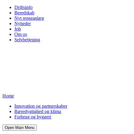
Driftsinfo
Beredskab
Nyt renseanlæg
Nyheder
Job
Om os
Selvbetjening
Home
Innovation og partnerskaber
Bæredygtighed og klima
Forbrug og byggeri
Open Main Menu