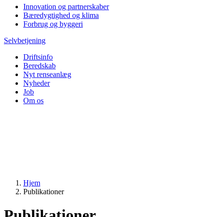
Innovation og partnerskaber
Bæredygtighed og klima
Forbrug og byggeri
Selvbetjening
Driftsinfo
Beredskab
Nyt renseanlæg
Nyheder
Job
Om os
Hjem
Publikationer
Publikationer