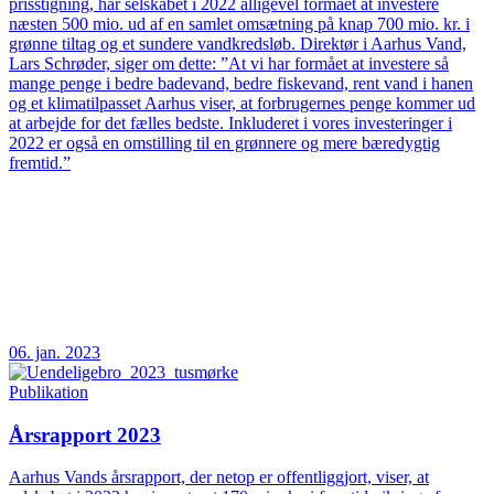
prisstigning, har selskabet i 2022 alligevel formået at investere
næsten 500 mio. ud af en samlet omsætning på knap 700 mio. kr. i
grønne tiltag og et sundere vandkredsløb. Direktør i Aarhus Vand,
Lars Schrøder, siger om dette: ”At vi har formået at investere så
mange penge i bedre badevand, bedre fiskevand, rent vand i hanen
og et klimatilpasset Aarhus viser, at forbrugernes penge kommer ud
at arbejde for det fælles bedste. Inkluderet i vores investeringer i
2022 er også en omstilling til en grønnere og mere bæredygtig
fremtid.”
06. jan. 2023
Publikation
Årsrapport 2023
Aarhus Vands årsrapport, der netop er offentliggjort, viser, at