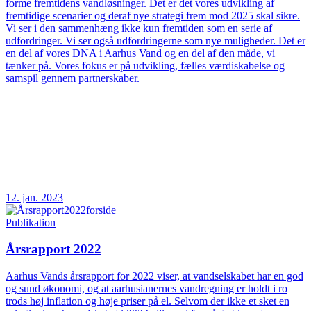
forme fremtidens vandløsninger. Det er det vores udvikling af
fremtidige scenarier og deraf nye strategi frem mod 2025 skal sikre.
Vi ser i den sammenhæng ikke kun fremtiden som en serie af
udfordringer. Vi ser også udfordringerne som nye muligheder. Det er
en del af vores DNA i Aarhus Vand og en del af den måde, vi
tænker på. Vores fokus er på udvikling, fælles værdiskabelse og
samspil gennem partnerskaber.
12. jan. 2023
Publikation
Årsrapport 2022
Aarhus Vands årsrapport for 2022 viser, at vandselskabet har en god
og sund økonomi, og at aarhusianernes vandregning er holdt i ro
trods høj inflation og høje priser på el. Selvom der ikke et sket en