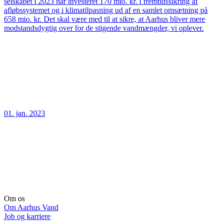
selskabet i 2023 har investeret 170 mio. kr. i fremtidssikring af
afløbssystemet og i klimatilpasning ud af en samlet omsætning på
658 mio. kr. Det skal være med til at sikre, at Aarhus bliver mere
modstandsdygtig over for de stigende vandmængder, vi oplever.
01. jan. 2023
Om os
Om Aarhus Vand
Job og karriere