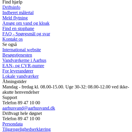
Find hjælp
Driftsinfo
Indberet målertal
Meld flytning
Ansøg om vand og kloak
Find en stophane
FAQ - Spørgsmål og svar
Kontakt os
Se også
International website
Besøgstjenesten
Vandværkerne i Aarhus
EAN- og CVR-numre
For leverandører
Lokale vandværker
Åbningstider
Mandag - fredag kl. 08.00-15.00. Uge 30-32: 08.00-12.00 ved ikke-
akutte henvendelser
Support
Telefon 89 47 10 00
aarhusvand@aarhusvand.dk
Driftvagt hele døgnet
Telefon 89 47 10 00
Persondata
Tilgængelighedserklæring