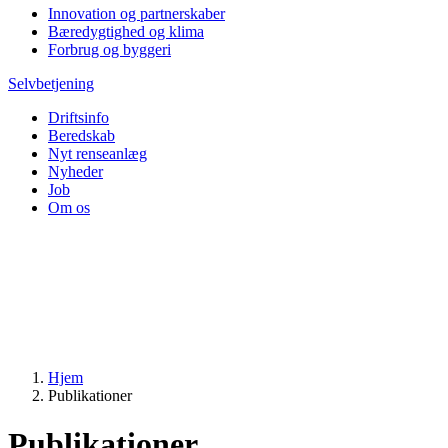
Innovation og partnerskaber
Bæredygtighed og klima
Forbrug og byggeri
Selvbetjening
Driftsinfo
Beredskab
Nyt renseanlæg
Nyheder
Job
Om os
Hjem
Publikationer
Publikationer