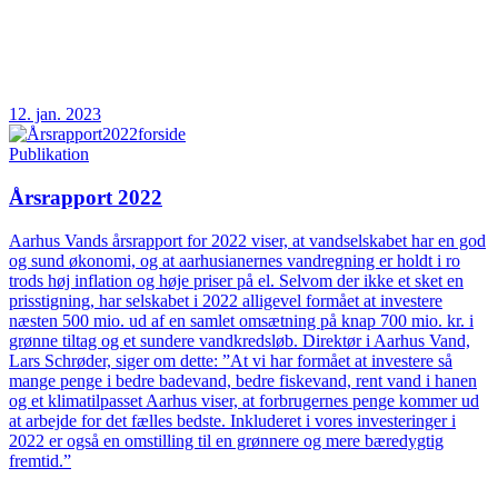
12. jan. 2023
Publikation
Årsrapport 2022
Aarhus Vands årsrapport for 2022 viser, at vandselskabet har en god
og sund økonomi, og at aarhusianernes vandregning er holdt i ro
trods høj inflation og høje priser på el. Selvom der ikke et sket en
prisstigning, har selskabet i 2022 alligevel formået at investere
næsten 500 mio. ud af en samlet omsætning på knap 700 mio. kr. i
grønne tiltag og et sundere vandkredsløb. Direktør i Aarhus Vand,
Lars Schrøder, siger om dette: ”At vi har formået at investere så
mange penge i bedre badevand, bedre fiskevand, rent vand i hanen
og et klimatilpasset Aarhus viser, at forbrugernes penge kommer ud
at arbejde for det fælles bedste. Inkluderet i vores investeringer i
2022 er også en omstilling til en grønnere og mere bæredygtig
fremtid.”