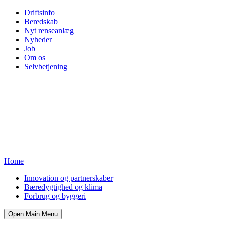
Driftsinfo
Beredskab
Nyt renseanlæg
Nyheder
Job
Om os
Selvbetjening
Home
Innovation og partnerskaber
Bæredygtighed og klima
Forbrug og byggeri
Open Main Menu