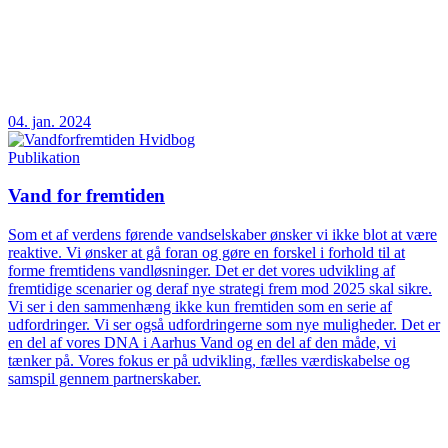
04. jan. 2024
Publikation
Vand for fremtiden
Som et af verdens førende vandselskaber ønsker vi ikke blot at være
reaktive. Vi ønsker at gå foran og gøre en forskel i forhold til at
forme fremtidens vandløsninger. Det er det vores udvikling af
fremtidige scenarier og deraf nye strategi frem mod 2025 skal sikre.
Vi ser i den sammenhæng ikke kun fremtiden som en serie af
udfordringer. Vi ser også udfordringerne som nye muligheder. Det er
en del af vores DNA i Aarhus Vand og en del af den måde, vi
tænker på. Vores fokus er på udvikling, fælles værdiskabelse og
samspil gennem partnerskaber.