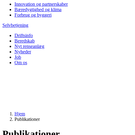
Innovation og partnerskaber
Bæredygtighed og klima
Forbrug og byggeri
Selvbetjening
Driftsinfo
Beredskab
Nyt renseanlæg
Nyheder
Job
Om os
Hjem
Publikationer
Publikationer