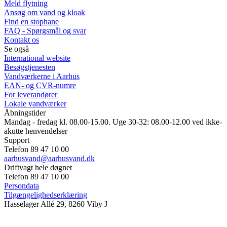
Meld flytning
Ansøg om vand og kloak
Find en stophane
FAQ - Spørgsmål og svar
Kontakt os
Se også
International website
Besøgstjenesten
Vandværkerne i Aarhus
EAN- og CVR-numre
For leverandører
Lokale vandværker
Åbningstider
Mandag - fredag kl. 08.00-15.00. Uge 30-32: 08.00-12.00 ved ikke-
akutte henvendelser
Support
Telefon 89 47 10 00
aarhusvand@aarhusvand.dk
Driftvagt hele døgnet
Telefon 89 47 10 00
Persondata
Tilgængelighedserklæring
Hasselager Allé 29, 8260 Viby J