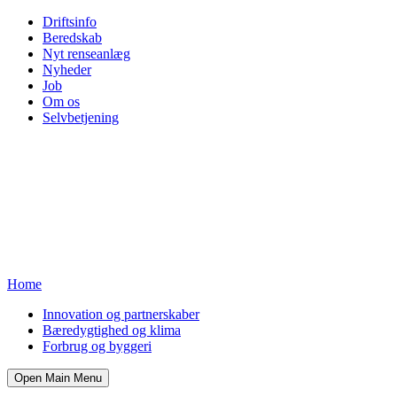
Driftsinfo
Beredskab
Nyt renseanlæg
Nyheder
Job
Om os
Selvbetjening
Home
Innovation og partnerskaber
Bæredygtighed og klima
Forbrug og byggeri
Open Main Menu