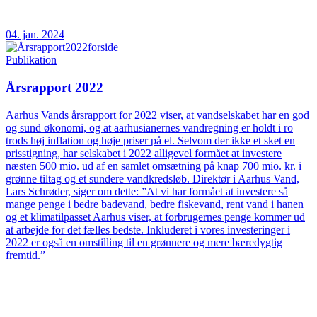
04. jan. 2024
Publikation
Årsrapport 2022
Aarhus Vands årsrapport for 2022 viser, at vandselskabet har en god
og sund økonomi, og at aarhusianernes vandregning er holdt i ro
trods høj inflation og høje priser på el. Selvom der ikke et sket en
prisstigning, har selskabet i 2022 alligevel formået at investere
næsten 500 mio. ud af en samlet omsætning på knap 700 mio. kr. i
grønne tiltag og et sundere vandkredsløb. Direktør i Aarhus Vand,
Lars Schrøder, siger om dette: ”At vi har formået at investere så
mange penge i bedre badevand, bedre fiskevand, rent vand i hanen
og et klimatilpasset Aarhus viser, at forbrugernes penge kommer ud
at arbejde for det fælles bedste. Inkluderet i vores investeringer i
2022 er også en omstilling til en grønnere og mere bæredygtig
fremtid.”