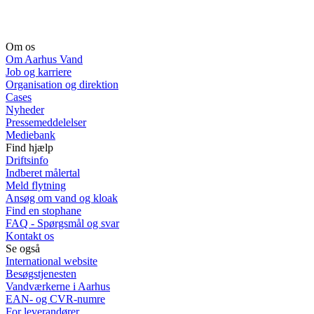
Om os
Om Aarhus Vand
Job og karriere
Organisation og direktion
Cases
Nyheder
Pressemeddelelser
Mediebank
Find hjælp
Driftsinfo
Indberet målertal
Meld flytning
Ansøg om vand og kloak
Find en stophane
FAQ - Spørgsmål og svar
Kontakt os
Se også
International website
Besøgstjenesten
Vandværkerne i Aarhus
EAN- og CVR-numre
For leverandører