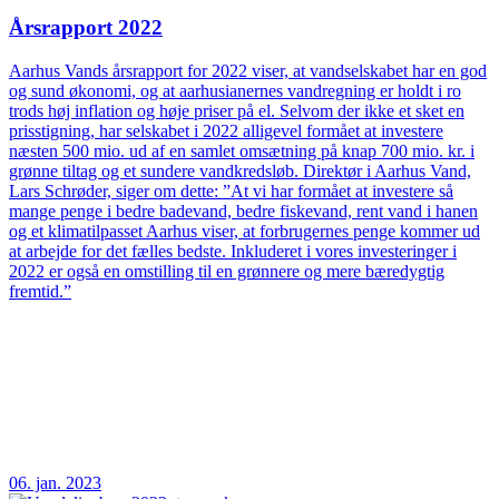
Årsrapport 2022
Aarhus Vands årsrapport for 2022 viser, at vandselskabet har en god
og sund økonomi, og at aarhusianernes vandregning er holdt i ro
trods høj inflation og høje priser på el. Selvom der ikke et sket en
prisstigning, har selskabet i 2022 alligevel formået at investere
næsten 500 mio. ud af en samlet omsætning på knap 700 mio. kr. i
grønne tiltag og et sundere vandkredsløb. Direktør i Aarhus Vand,
Lars Schrøder, siger om dette: ”At vi har formået at investere så
mange penge i bedre badevand, bedre fiskevand, rent vand i hanen
og et klimatilpasset Aarhus viser, at forbrugernes penge kommer ud
at arbejde for det fælles bedste. Inkluderet i vores investeringer i
2022 er også en omstilling til en grønnere og mere bæredygtig
fremtid.”
06. jan. 2023