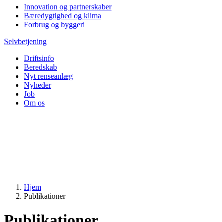
Innovation og partnerskaber
Bæredygtighed og klima
Forbrug og byggeri
Selvbetjening
Driftsinfo
Beredskab
Nyt renseanlæg
Nyheder
Job
Om os
Hjem
Publikationer
Publikationer