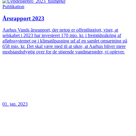
Publikation
Årsrapport 2023
Aarhus Vands årsrapport, der netop er offentliggjort, viser, at
selskabet i 2023 har investeret 170 mio. kr. i fremtidssikring af
afløbssystemet og i klimatilpasning ud af en samlet omsætning på
658 mio. kr. Det skal være med til at sikre, at Aarhus bliver mere
modstandsdygtig over for de stigende vandmængder, vi oplever.
01. jan. 2023