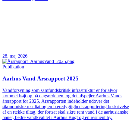
28. maj 2026
Publikation
Aarhus Vand Årsrapport 2025
Vandforsyning som samfundskritisk infrastruktur er for alvor
kommet højt op på dagsordenen, og det afspejler Aarhus Vands
årsrapport for 2025. Årsrapporten indeholder udover det
økonomiske resultat og en bæredygtighedsrapportering beskrivelse
af en række tiltag, der fortsat skal sikre rent vand i de aarhusianske
haner, bedre vandkvalitet i Aarhus Bugt og en resilient by.