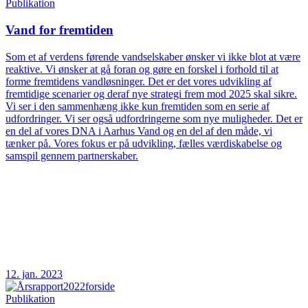
Publikation
Vand for fremtiden
Som et af verdens førende vandselskaber ønsker vi ikke blot at være
reaktive. Vi ønsker at gå foran og gøre en forskel i forhold til at
forme fremtidens vandløsninger. Det er det vores udvikling af
fremtidige scenarier og deraf nye strategi frem mod 2025 skal sikre.
Vi ser i den sammenhæng ikke kun fremtiden som en serie af
udfordringer. Vi ser også udfordringerne som nye muligheder. Det er
en del af vores DNA i Aarhus Vand og en del af den måde, vi
tænker på. Vores fokus er på udvikling, fælles værdiskabelse og
samspil gennem partnerskaber.
12. jan. 2023
Publikation