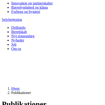
Innovation og partnerskaber
Bæredygtighed og klima
Forbrug og byggeri
Selvbetjening
Driftsinfo
Beredskab
Nyt renseanlæg
Nyheder
Job
Om os
Hjem
Publikationer
Publikationer