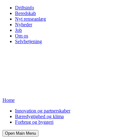
Driftsinfo
Beredskab
Nyt renseanlæg
Nyheder
Job
Om os
Selvbetjening
Home
Innovation og partnerskaber
Bæredygtighed og klima
Forbrug og byggeri
Open Main Menu