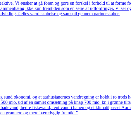
ktive. Vi ønsker at gå foran og gøre en forskel i forhold til at forme f
en sammenhæng ikke kun fremtiden som en serie af udfordringer. Vi ser 
udvikling, fælles værdiskabelse og samspil gennem partnerskaber.
 sund økonomi, og at aarhusianernes vandregning er holdt i ro trods høj
ten 500 mio. ud af en samlet omsætning på knap 700 mio. kr. i grønne til
 badevand, bedre fiskevand, rent vand i hanen og et klimatilpasset Aarh
il en grønnere og mere bæredygtig fremtid.”