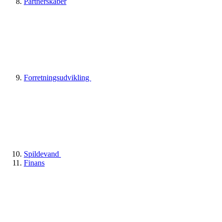
Partnerskaber
Forretningsudvikling
Spildevand
Finans