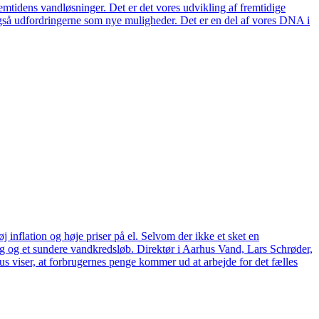
remtidens vandløsninger. Det er det vores udvikling af fremtidige
også udfordringerne som nye muligheder. Det er en del af vores DNA i
 inflation og høje priser på el. Selvom der ikke et sket en
tag og et sundere vandkredsløb. Direktør i Aarhus Vand, Lars Schrøder,
us viser, at forbrugernes penge kommer ud at arbejde for det fælles