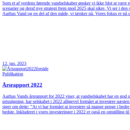
Som et af verdens førende vandselskaber ønsker vi ikke blot at være rea
scenarier og deraf nye strategi frem mod 2025 skal sikre. Vi ser i d
Aarhus Vand og en del af den måde, vi tænker på. Vores fokus er på 
12. jan. 2023
Publikation
Årsrapport 2022
Aarhus Vands årsrapport for 2022 viser, at vandselskabet har en god og
prisstigning, har selskabet i 2022 alligevel formået at investere næs
siger om dette: ”At vi har formået at investere så mange penge i bedre
bedste. Inkluderet i vores investeringer i 2022 er også en omstilling t