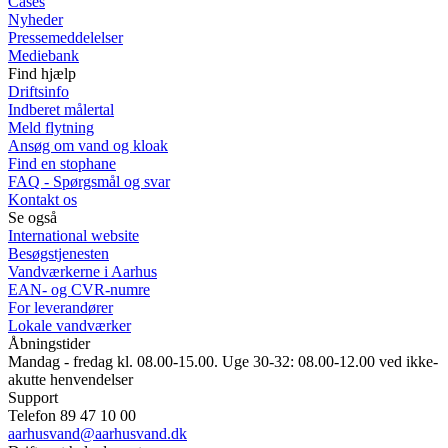
Cases
Nyheder
Pressemeddelelser
Mediebank
Find hjælp
Driftsinfo
Indberet målertal
Meld flytning
Ansøg om vand og kloak
Find en stophane
FAQ - Spørgsmål og svar
Kontakt os
Se også
International website
Besøgstjenesten
Vandværkerne i Aarhus
EAN- og CVR-numre
For leverandører
Lokale vandværker
Åbningstider
Mandag - fredag kl. 08.00-15.00. Uge 30-32: 08.00-12.00 ved ikke-
akutte henvendelser
Support
Telefon 89 47 10 00
aarhusvand@aarhusvand.dk