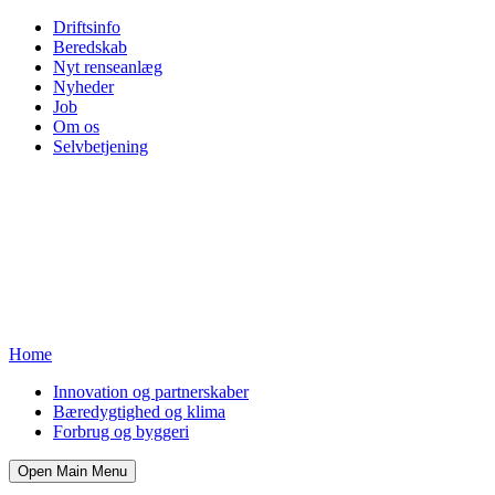
Driftsinfo
Beredskab
Nyt renseanlæg
Nyheder
Job
Om os
Selvbetjening
Home
Innovation og partnerskaber
Bæredygtighed og klima
Forbrug og byggeri
Open Main Menu