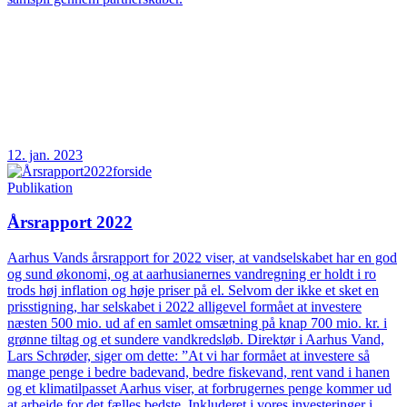
12. jan. 2023
Publikation
Årsrapport 2022
Aarhus Vands årsrapport for 2022 viser, at vandselskabet har en god
og sund økonomi, og at aarhusianernes vandregning er holdt i ro
trods høj inflation og høje priser på el. Selvom der ikke et sket en
prisstigning, har selskabet i 2022 alligevel formået at investere
næsten 500 mio. ud af en samlet omsætning på knap 700 mio. kr. i
grønne tiltag og et sundere vandkredsløb. Direktør i Aarhus Vand,
Lars Schrøder, siger om dette: ”At vi har formået at investere så
mange penge i bedre badevand, bedre fiskevand, rent vand i hanen
og et klimatilpasset Aarhus viser, at forbrugernes penge kommer ud
at arbejde for det fælles bedste. Inkluderet i vores investeringer i