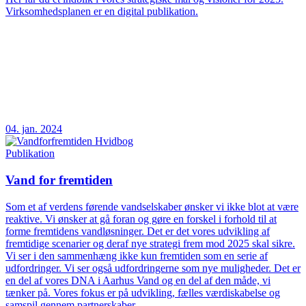
Virksomhedsplanen er en digital publikation.
04. jan. 2024
Publikation
Vand for fremtiden
Som et af verdens førende vandselskaber ønsker vi ikke blot at være
reaktive. Vi ønsker at gå foran og gøre en forskel i forhold til at
forme fremtidens vandløsninger. Det er det vores udvikling af
fremtidige scenarier og deraf nye strategi frem mod 2025 skal sikre.
Vi ser i den sammenhæng ikke kun fremtiden som en serie af
udfordringer. Vi ser også udfordringerne som nye muligheder. Det er
en del af vores DNA i Aarhus Vand og en del af den måde, vi
tænker på. Vores fokus er på udvikling, fælles værdiskabelse og
samspil gennem partnerskaber.