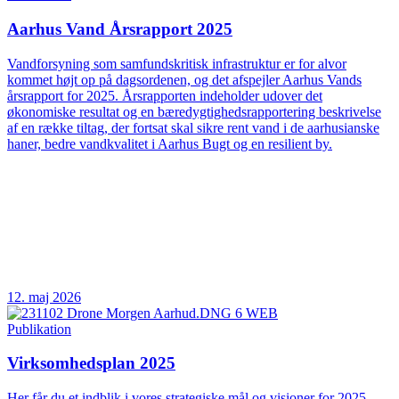
Aarhus Vand Årsrapport 2025
Vandforsyning som samfundskritisk infrastruktur er for alvor
kommet højt op på dagsordenen, og det afspejler Aarhus Vands
årsrapport for 2025. Årsrapporten indeholder udover det
økonomiske resultat og en bæredygtighedsrapportering beskrivelse
af en række tiltag, der fortsat skal sikre rent vand i de aarhusianske
haner, bedre vandkvalitet i Aarhus Bugt og en resilient by.
12. maj 2026
Publikation
Virksomhedsplan 2025
Her får du et indblik i vores strategiske mål og visioner for 2025.