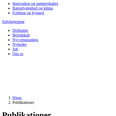
Innovation og partnerskaber
Bæredygtighed og klima
Forbrug og byggeri
Selvbetjening
Driftsinfo
Beredskab
Nyt renseanlæg
Nyheder
Job
Om os
Hjem
Publikationer
Publikationer