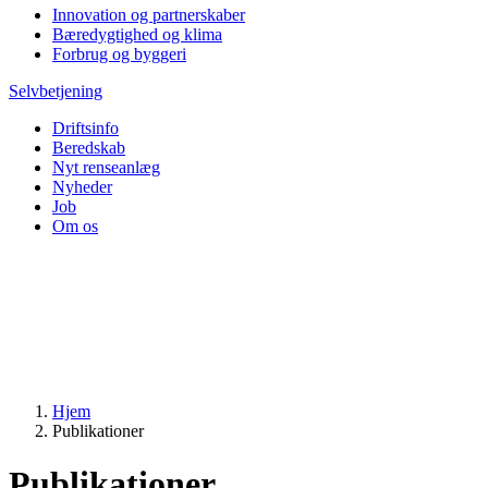
Innovation og partnerskaber
Bæredygtighed og klima
Forbrug og byggeri
Selvbetjening
Driftsinfo
Beredskab
Nyt renseanlæg
Nyheder
Job
Om os
Hjem
Publikationer
Publikationer