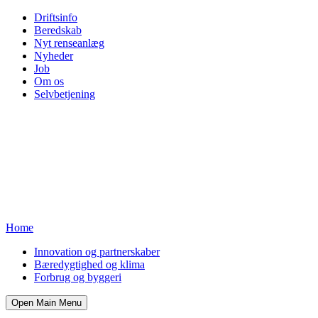
Driftsinfo
Beredskab
Nyt renseanlæg
Nyheder
Job
Om os
Selvbetjening
Home
Innovation og partnerskaber
Bæredygtighed og klima
Forbrug og byggeri
Open Main Menu