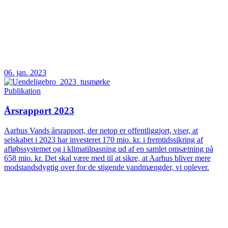
06. jan. 2023
Publikation
Årsrapport 2023
Aarhus Vands årsrapport, der netop er offentliggjort, viser, at
selskabet i 2023 har investeret 170 mio. kr. i fremtidssikring af
afløbssystemet og i klimatilpasning ud af en samlet omsætning på
658 mio. kr. Det skal være med til at sikre, at Aarhus bliver mere
modstandsdygtig over for de stigende vandmængder, vi oplever.