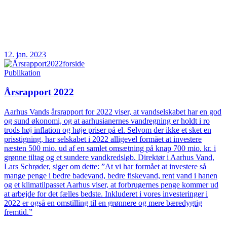
12. jan. 2023
Publikation
Årsrapport 2022
Aarhus Vands årsrapport for 2022 viser, at vandselskabet har en god
og sund økonomi, og at aarhusianernes vandregning er holdt i ro
trods høj inflation og høje priser på el. Selvom der ikke et sket en
prisstigning, har selskabet i 2022 alligevel formået at investere
næsten 500 mio. ud af en samlet omsætning på knap 700 mio. kr. i
grønne tiltag og et sundere vandkredsløb. Direktør i Aarhus Vand,
Lars Schrøder, siger om dette: ”At vi har formået at investere så
mange penge i bedre badevand, bedre fiskevand, rent vand i hanen
og et klimatilpasset Aarhus viser, at forbrugernes penge kommer ud
at arbejde for det fælles bedste. Inkluderet i vores investeringer i
2022 er også en omstilling til en grønnere og mere bæredygtig
fremtid.”