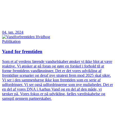
04. jan. 2024
Publikation
Vand for fremtiden
Som et af verdens førende vandselskaber ønsker vi ikke blot at være
reaktive. Vi ønsker at gå foran og gøre en forskel i forhold til at
forme fremtidens vandløsninger. Det er det vores udvikling af
fremtidige scenarier og deraf nye strategi frem mod 2025 skal sikre.
Vi ser i den sammenhæng ikke kun fremtiden som en serie af
udfordringer. Vi ser også udfordringerne som nye muligheder. Det er
en del af vores DNA i Aarhus Vand og en del af den måde, vi
tænker på. Vores fokus er på udvikling, fælles værdiskabelse og
samspil gennem partnerskaber.