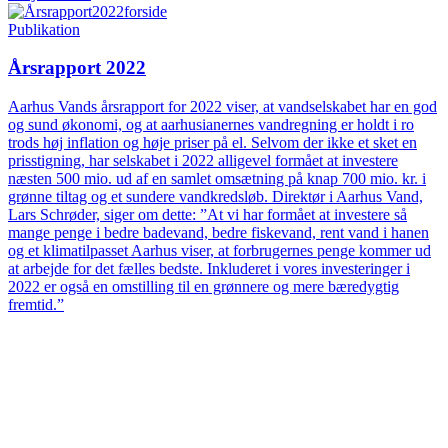
Publikation
Årsrapport 2022
Aarhus Vands årsrapport for 2022 viser, at vandselskabet har en god
og sund økonomi, og at aarhusianernes vandregning er holdt i ro
trods høj inflation og høje priser på el. Selvom der ikke et sket en
prisstigning, har selskabet i 2022 alligevel formået at investere
næsten 500 mio. ud af en samlet omsætning på knap 700 mio. kr. i
grønne tiltag og et sundere vandkredsløb. Direktør i Aarhus Vand,
Lars Schrøder, siger om dette: ”At vi har formået at investere så
mange penge i bedre badevand, bedre fiskevand, rent vand i hanen
og et klimatilpasset Aarhus viser, at forbrugernes penge kommer ud
at arbejde for det fælles bedste. Inkluderet i vores investeringer i
2022 er også en omstilling til en grønnere og mere bæredygtig
fremtid.”