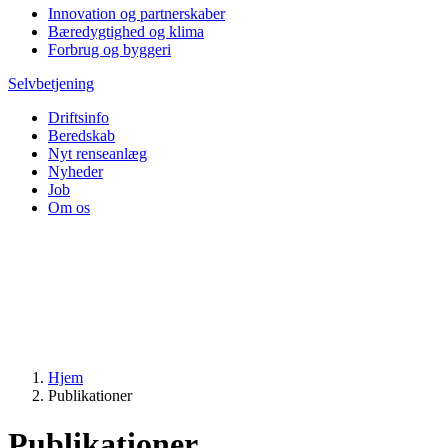
Innovation og partnerskaber
Bæredygtighed og klima
Forbrug og byggeri
Selvbetjening
Driftsinfo
Beredskab
Nyt renseanlæg
Nyheder
Job
Om os
Hjem
Publikationer
Publikationer