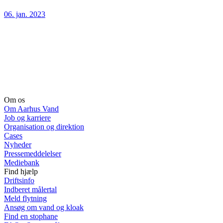
06. jan. 2023
Om os
Om Aarhus Vand
Job og karriere
Organisation og direktion
Cases
Nyheder
Pressemeddelelser
Mediebank
Find hjælp
Driftsinfo
Indberet målertal
Meld flytning
Ansøg om vand og kloak
Find en stophane