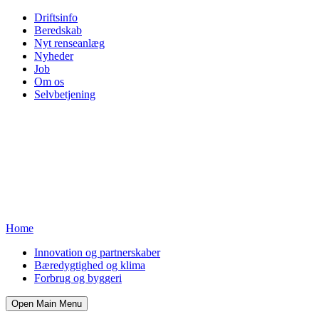
Driftsinfo
Beredskab
Nyt renseanlæg
Nyheder
Job
Om os
Selvbetjening
Home
Innovation og partnerskaber
Bæredygtighed og klima
Forbrug og byggeri
Open Main Menu