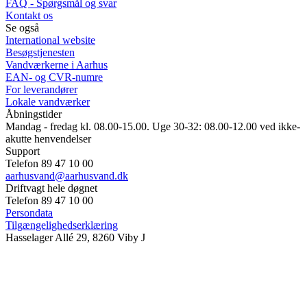
FAQ - Spørgsmål og svar
Kontakt os
Se også
International website
Besøgstjenesten
Vandværkerne i Aarhus
EAN- og CVR-numre
For leverandører
Lokale vandværker
Åbningstider
Mandag - fredag kl. 08.00-15.00. Uge 30-32: 08.00-12.00 ved ikke-
akutte henvendelser
Support
Telefon 89 47 10 00
aarhusvand@aarhusvand.dk
Driftvagt hele døgnet
Telefon 89 47 10 00
Persondata
Tilgængelighedserklæring
Hasselager Allé 29, 8260 Viby J