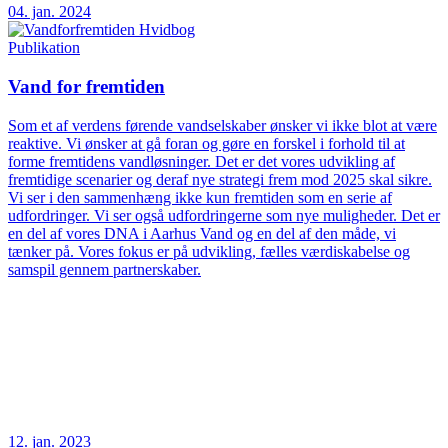
04. jan. 2024
Publikation
Vand for fremtiden
Som et af verdens førende vandselskaber ønsker vi ikke blot at være
reaktive. Vi ønsker at gå foran og gøre en forskel i forhold til at
forme fremtidens vandløsninger. Det er det vores udvikling af
fremtidige scenarier og deraf nye strategi frem mod 2025 skal sikre.
Vi ser i den sammenhæng ikke kun fremtiden som en serie af
udfordringer. Vi ser også udfordringerne som nye muligheder. Det er
en del af vores DNA i Aarhus Vand og en del af den måde, vi
tænker på. Vores fokus er på udvikling, fælles værdiskabelse og
samspil gennem partnerskaber.
12. jan. 2023