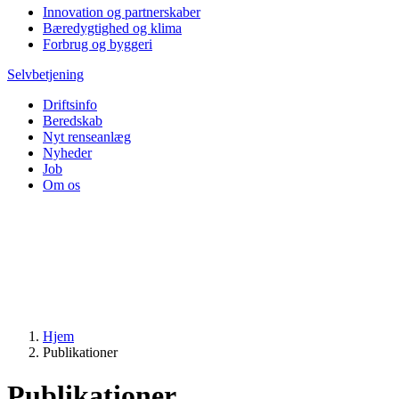
Innovation og partnerskaber
Bæredygtighed og klima
Forbrug og byggeri
Selvbetjening
Driftsinfo
Beredskab
Nyt renseanlæg
Nyheder
Job
Om os
Hjem
Publikationer
Publikationer