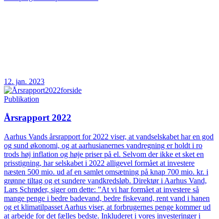
12. jan. 2023
Publikation
Årsrapport 2022
Aarhus Vands årsrapport for 2022 viser, at vandselskabet har en god
og sund økonomi, og at aarhusianernes vandregning er holdt i ro
trods høj inflation og høje priser på el. Selvom der ikke et sket en
prisstigning, har selskabet i 2022 alligevel formået at investere
næsten 500 mio. ud af en samlet omsætning på knap 700 mio. kr. i
grønne tiltag og et sundere vandkredsløb. Direktør i Aarhus Vand,
Lars Schrøder, siger om dette: ”At vi har formået at investere så
mange penge i bedre badevand, bedre fiskevand, rent vand i hanen
og et klimatilpasset Aarhus viser, at forbrugernes penge kommer ud
at arbejde for det fælles bedste. Inkluderet i vores investeringer i