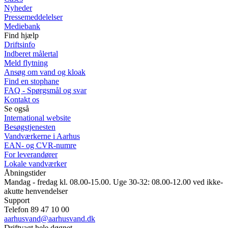
Nyheder
Pressemeddelelser
Mediebank
Find hjælp
Driftsinfo
Indberet målertal
Meld flytning
Ansøg om vand og kloak
Find en stophane
FAQ - Spørgsmål og svar
Kontakt os
Se også
International website
Besøgstjenesten
Vandværkerne i Aarhus
EAN- og CVR-numre
For leverandører
Lokale vandværker
Åbningstider
Mandag - fredag kl. 08.00-15.00. Uge 30-32: 08.00-12.00 ved ikke-
akutte henvendelser
Support
Telefon 89 47 10 00
aarhusvand@aarhusvand.dk
Driftvagt hele døgnet