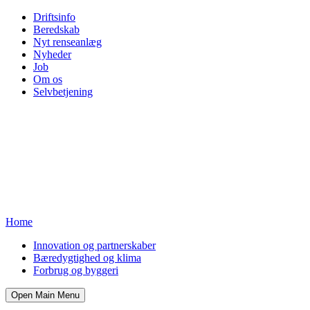
Driftsinfo
Beredskab
Nyt renseanlæg
Nyheder
Job
Om os
Selvbetjening
Home
Innovation og partnerskaber
Bæredygtighed og klima
Forbrug og byggeri
Open Main Menu