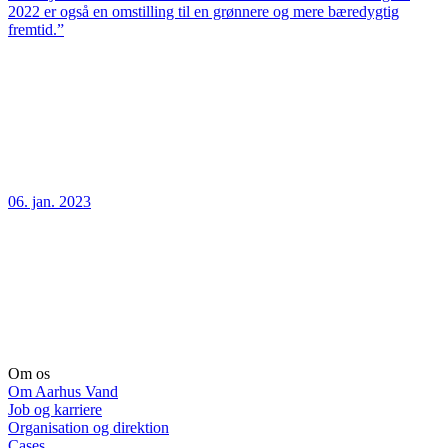
2022 er også en omstilling til en grønnere og mere bæredygtig
fremtid.”
06. jan. 2023
Om os
Om Aarhus Vand
Job og karriere
Organisation og direktion
Cases