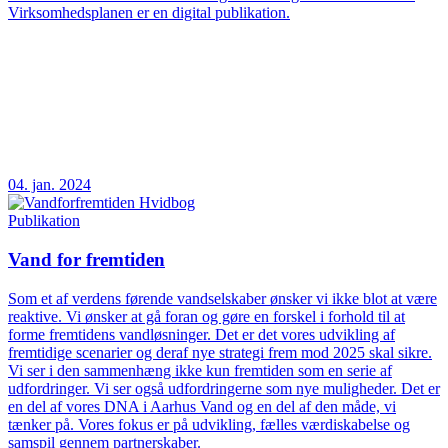
Virksomhedsplanen er en digital publikation.
04. jan. 2024
Publikation
Vand for fremtiden
Som et af verdens førende vandselskaber ønsker vi ikke blot at være
reaktive. Vi ønsker at gå foran og gøre en forskel i forhold til at
forme fremtidens vandløsninger. Det er det vores udvikling af
fremtidige scenarier og deraf nye strategi frem mod 2025 skal sikre.
Vi ser i den sammenhæng ikke kun fremtiden som en serie af
udfordringer. Vi ser også udfordringerne som nye muligheder. Det er
en del af vores DNA i Aarhus Vand og en del af den måde, vi
tænker på. Vores fokus er på udvikling, fælles værdiskabelse og
samspil gennem partnerskaber.