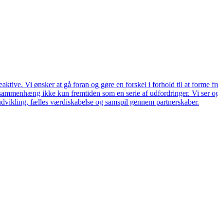
ktive. Vi ønsker at gå foran og gøre en forskel i forhold til at forme f
en sammenhæng ikke kun fremtiden som en serie af udfordringer. Vi ser 
udvikling, fælles værdiskabelse og samspil gennem partnerskaber.