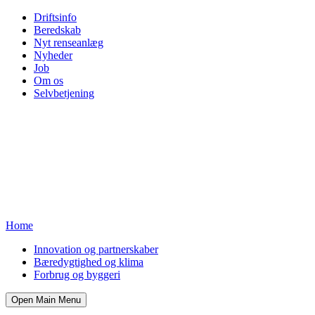
Driftsinfo
Beredskab
Nyt renseanlæg
Nyheder
Job
Om os
Selvbetjening
Home
Innovation og partnerskaber
Bæredygtighed og klima
Forbrug og byggeri
Open Main Menu