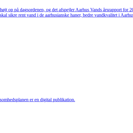
højt op på dagsordenen, og det afspejler Aarhus Vands årsrapport for 
skal sikre rent vand i de aarhusianske haner, bedre vandkvalitet i Aarhus
ksomhedsplanen er en digital publikation.