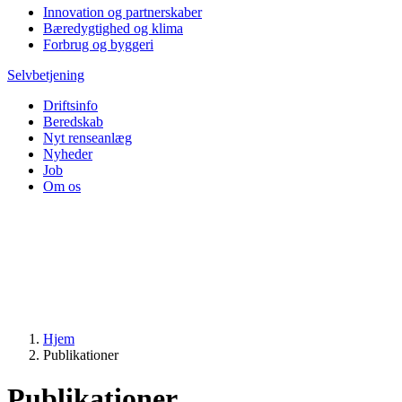
Innovation og partnerskaber
Bæredygtighed og klima
Forbrug og byggeri
Selvbetjening
Driftsinfo
Beredskab
Nyt renseanlæg
Nyheder
Job
Om os
Hjem
Publikationer
Publikationer