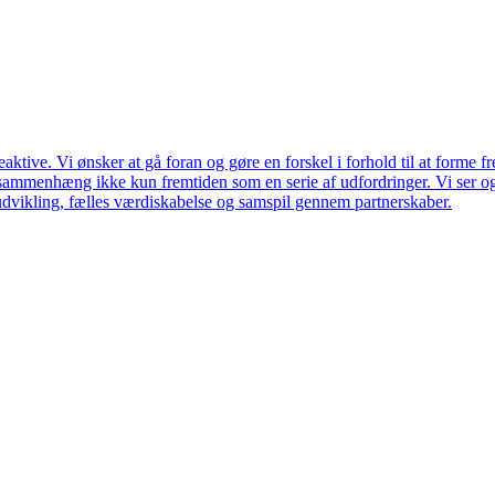
ktive. Vi ønsker at gå foran og gøre en forskel i forhold til at forme f
en sammenhæng ikke kun fremtiden som en serie af udfordringer. Vi ser 
udvikling, fælles værdiskabelse og samspil gennem partnerskaber.