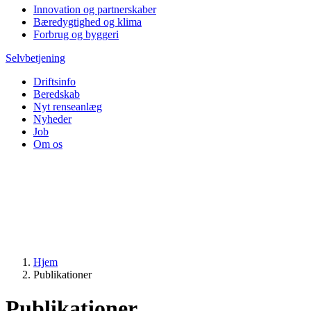
Innovation og partnerskaber
Bæredygtighed og klima
Forbrug og byggeri
Selvbetjening
Driftsinfo
Beredskab
Nyt renseanlæg
Nyheder
Job
Om os
Hjem
Publikationer
Publikationer