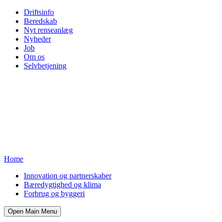
Driftsinfo
Beredskab
Nyt renseanlæg
Nyheder
Job
Om os
Selvbetjening
Home
Innovation og partnerskaber
Bæredygtighed og klima
Forbrug og byggeri
Open Main Menu