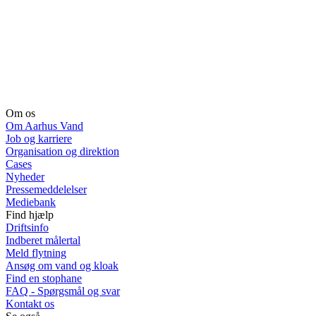
Om os
Om Aarhus Vand
Job og karriere
Organisation og direktion
Cases
Nyheder
Pressemeddelelser
Mediebank
Find hjælp
Driftsinfo
Indberet målertal
Meld flytning
Ansøg om vand og kloak
Find en stophane
FAQ - Spørgsmål og svar
Kontakt os