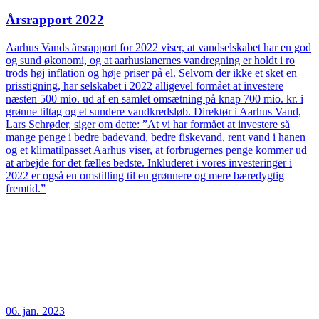
Årsrapport 2022
Aarhus Vands årsrapport for 2022 viser, at vandselskabet har en god
og sund økonomi, og at aarhusianernes vandregning er holdt i ro
trods høj inflation og høje priser på el. Selvom der ikke et sket en
prisstigning, har selskabet i 2022 alligevel formået at investere
næsten 500 mio. ud af en samlet omsætning på knap 700 mio. kr. i
grønne tiltag og et sundere vandkredsløb. Direktør i Aarhus Vand,
Lars Schrøder, siger om dette: ”At vi har formået at investere så
mange penge i bedre badevand, bedre fiskevand, rent vand i hanen
og et klimatilpasset Aarhus viser, at forbrugernes penge kommer ud
at arbejde for det fælles bedste. Inkluderet i vores investeringer i
2022 er også en omstilling til en grønnere og mere bæredygtig
fremtid.”
06. jan. 2023