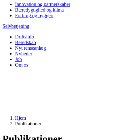
Innovation og partnerskaber
Bæredygtighed og klima
Forbrug og byggeri
Selvbetjening
Driftsinfo
Beredskab
Nyt renseanlæg
Nyheder
Job
Om os
Hjem
Publikationer
Publikationer