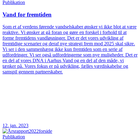
Publikation
Vand for fremtiden
Som et af verdens førende vandselskaber ønsker vi ikke blot at være
reaktive. Vi ønsker at gå foran og gøre en forskel i forhold til at
forme fremtidens vandløsninger. Det er det vores udvikling af
fremtidige scenarier og deraf nye strategi frem mod 2025 skal sikre.
Vi ser i den sammenhæng ikke kun fremtiden som en serie af
udfordringer. Vi ser også udfordringerne som nye muligheder. Det er
en del af vores DNA i Aarhus Vand og en del af den måde, vi
tænker på. Vores fokus er på udvikling, fælles værdiskabelse og
samspil gennem partnerskaber.
12. jan. 2023
Publikation