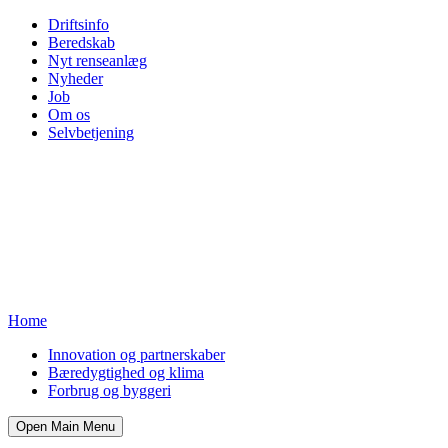
Driftsinfo
Beredskab
Nyt renseanlæg
Nyheder
Job
Om os
Selvbetjening
Home
Innovation og partnerskaber
Bæredygtighed og klima
Forbrug og byggeri
Open Main Menu