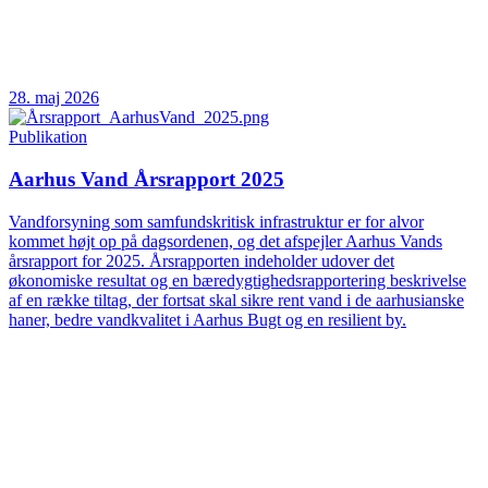
28. maj 2026
Publikation
Aarhus Vand Årsrapport 2025
Vandforsyning som samfundskritisk infrastruktur er for alvor
kommet højt op på dagsordenen, og det afspejler Aarhus Vands
årsrapport for 2025. Årsrapporten indeholder udover det
økonomiske resultat og en bæredygtighedsrapportering beskrivelse
af en række tiltag, der fortsat skal sikre rent vand i de aarhusianske
haner, bedre vandkvalitet i Aarhus Bugt og en resilient by.