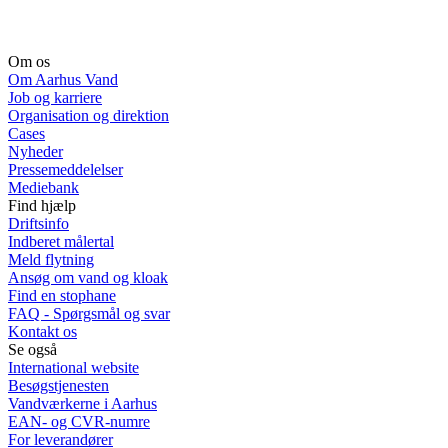
Om os
Om Aarhus Vand
Job og karriere
Organisation og direktion
Cases
Nyheder
Pressemeddelelser
Mediebank
Find hjælp
Driftsinfo
Indberet målertal
Meld flytning
Ansøg om vand og kloak
Find en stophane
FAQ - Spørgsmål og svar
Kontakt os
Se også
International website
Besøgstjenesten
Vandværkerne i Aarhus
EAN- og CVR-numre
For leverandører