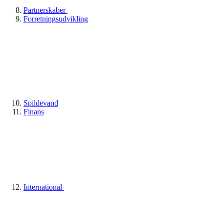
Partnerskaber
Forretningsudvikling
Spildevand
Finans
International