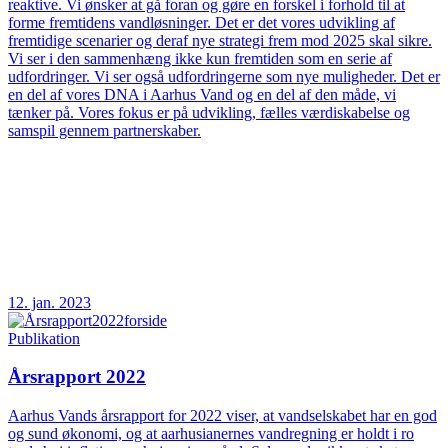
reaktive. Vi ønsker at gå foran og gøre en forskel i forhold til at
forme fremtidens vandløsninger. Det er det vores udvikling af
fremtidige scenarier og deraf nye strategi frem mod 2025 skal sikre.
Vi ser i den sammenhæng ikke kun fremtiden som en serie af
udfordringer. Vi ser også udfordringerne som nye muligheder. Det er
en del af vores DNA i Aarhus Vand og en del af den måde, vi
tænker på. Vores fokus er på udvikling, fælles værdiskabelse og
samspil gennem partnerskaber.
12. jan. 2023
Publikation
Årsrapport 2022
Aarhus Vands årsrapport for 2022 viser, at vandselskabet har en god
og sund økonomi, og at aarhusianernes vandregning er holdt i ro