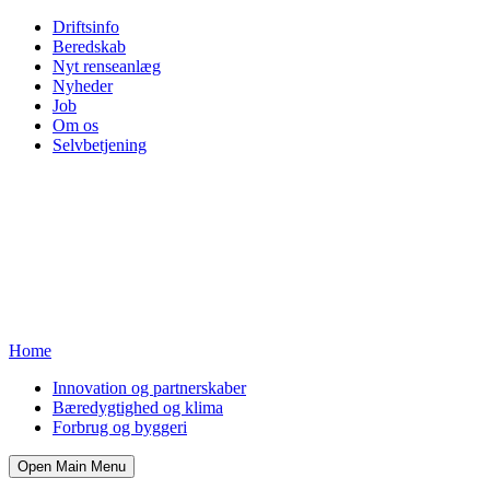
Driftsinfo
Beredskab
Nyt renseanlæg
Nyheder
Job
Om os
Selvbetjening
Home
Innovation og partnerskaber
Bæredygtighed og klima
Forbrug og byggeri
Open Main Menu