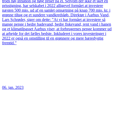
trods høj inflation og høje priser på el. Selvom der ikke et sket en
prisstigning, har selskabet i 2022 alligevel formået at investere
næsten 500 mio. ud af en samlet omsætning på knap 700 mio. kr. i
grønne tiltag og et sundere vandkredsløb. Direktør i Aarhus Vand,
Lars Schrøder, siger om dette: ”At vi har formået at investere så
mange penge i bedre badevand, bedre fiskevand, rent vand i hanen
og et klimatilpasset Aarhus viser, at forbrugernes penge kommer ud
at arbejde for det fælles bedste. Inkluderet i vores investeringer i
2022 er også en omstilling til en grønnere og mere bæredygtig
fremtid.”
06. jan. 2023