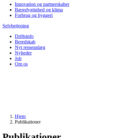
Innovation og partnerskaber
Bæredygtighed og klima
Forbrug og byggeri
Selvbetjening
Driftsinfo
Beredskab
Nyt renseanlæg
Nyheder
Job
Om os
Hjem
Publikationer
Publikationer