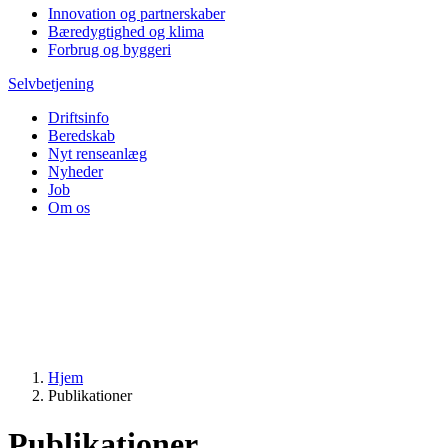
Innovation og partnerskaber
Bæredygtighed og klima
Forbrug og byggeri
Selvbetjening
Driftsinfo
Beredskab
Nyt renseanlæg
Nyheder
Job
Om os
Hjem
Publikationer
Publikationer