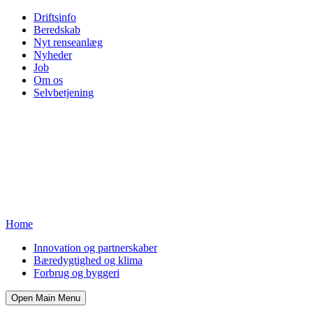
Driftsinfo
Beredskab
Nyt renseanlæg
Nyheder
Job
Om os
Selvbetjening
Home
Innovation og partnerskaber
Bæredygtighed og klima
Forbrug og byggeri
Open Main Menu