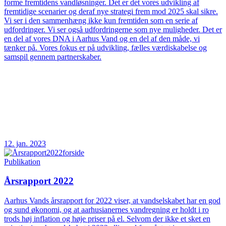
forme fremtidens vandløsninger. Det er det vores udvikling af
fremtidige scenarier og deraf nye strategi frem mod 2025 skal sikre.
Vi ser i den sammenhæng ikke kun fremtiden som en serie af
udfordringer. Vi ser også udfordringerne som nye muligheder. Det er
en del af vores DNA i Aarhus Vand og en del af den måde, vi
tænker på. Vores fokus er på udvikling, fælles værdiskabelse og
samspil gennem partnerskaber.
12. jan. 2023
Publikation
Årsrapport 2022
Aarhus Vands årsrapport for 2022 viser, at vandselskabet har en god
og sund økonomi, og at aarhusianernes vandregning er holdt i ro
trods høj inflation og høje priser på el. Selvom der ikke et sket en