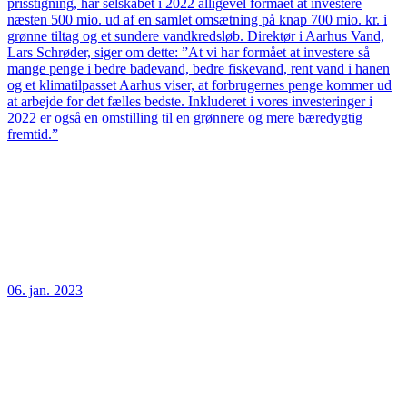
prisstigning, har selskabet i 2022 alligevel formået at investere
næsten 500 mio. ud af en samlet omsætning på knap 700 mio. kr. i
grønne tiltag og et sundere vandkredsløb. Direktør i Aarhus Vand,
Lars Schrøder, siger om dette: ”At vi har formået at investere så
mange penge i bedre badevand, bedre fiskevand, rent vand i hanen
og et klimatilpasset Aarhus viser, at forbrugernes penge kommer ud
at arbejde for det fælles bedste. Inkluderet i vores investeringer i
2022 er også en omstilling til en grønnere og mere bæredygtig
fremtid.”
06. jan. 2023