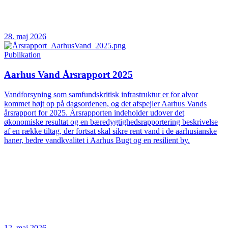
28. maj 2026
Publikation
Aarhus Vand Årsrapport 2025
Vandforsyning som samfundskritisk infrastruktur er for alvor
kommet højt op på dagsordenen, og det afspejler Aarhus Vands
årsrapport for 2025. Årsrapporten indeholder udover det
økonomiske resultat og en bæredygtighedsrapportering beskrivelse
af en række tiltag, der fortsat skal sikre rent vand i de aarhusianske
haner, bedre vandkvalitet i Aarhus Bugt og en resilient by.
12. maj 2026