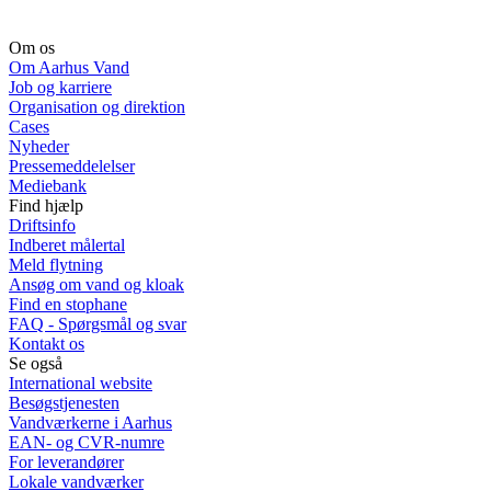
Om os
Om Aarhus Vand
Job og karriere
Organisation og direktion
Cases
Nyheder
Pressemeddelelser
Mediebank
Find hjælp
Driftsinfo
Indberet målertal
Meld flytning
Ansøg om vand og kloak
Find en stophane
FAQ - Spørgsmål og svar
Kontakt os
Se også
International website
Besøgstjenesten
Vandværkerne i Aarhus
EAN- og CVR-numre
For leverandører
Lokale vandværker