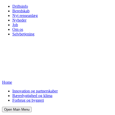
Driftsinfo
Beredskab
Nyt renseanlæg
Nyheder
Job
Om os
Selvbetjening
Home
Innovation og partnerskaber
Bæredygtighed og klima
Forbrug og byggeri
Open Main Menu