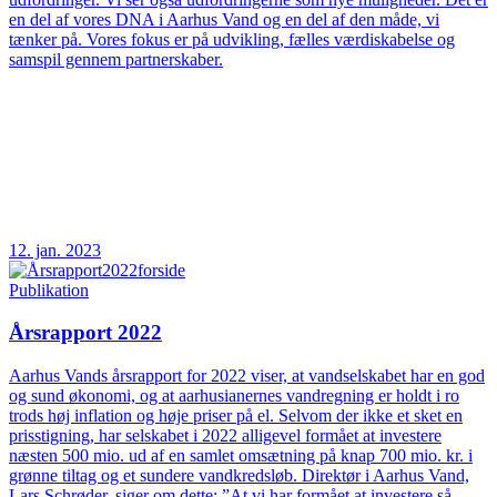
en del af vores DNA i Aarhus Vand og en del af den måde, vi
tænker på. Vores fokus er på udvikling, fælles værdiskabelse og
samspil gennem partnerskaber.
12. jan. 2023
Publikation
Årsrapport 2022
Aarhus Vands årsrapport for 2022 viser, at vandselskabet har en god
og sund økonomi, og at aarhusianernes vandregning er holdt i ro
trods høj inflation og høje priser på el. Selvom der ikke et sket en
prisstigning, har selskabet i 2022 alligevel formået at investere
næsten 500 mio. ud af en samlet omsætning på knap 700 mio. kr. i
grønne tiltag og et sundere vandkredsløb. Direktør i Aarhus Vand,
Lars Schrøder, siger om dette: ”At vi har formået at investere så