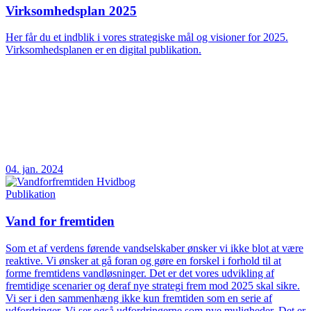
Virksomhedsplan 2025
Her får du et indblik i vores strategiske mål og visioner for 2025.
Virksomhedsplanen er en digital publikation.
04. jan. 2024
Publikation
Vand for fremtiden
Som et af verdens førende vandselskaber ønsker vi ikke blot at være
reaktive. Vi ønsker at gå foran og gøre en forskel i forhold til at
forme fremtidens vandløsninger. Det er det vores udvikling af
fremtidige scenarier og deraf nye strategi frem mod 2025 skal sikre.
Vi ser i den sammenhæng ikke kun fremtiden som en serie af
udfordringer. Vi ser også udfordringerne som nye muligheder. Det er