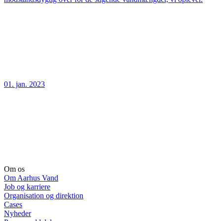
01. jan. 2023
Om os
Om Aarhus Vand
Job og karriere
Organisation og direktion
Cases
Nyheder