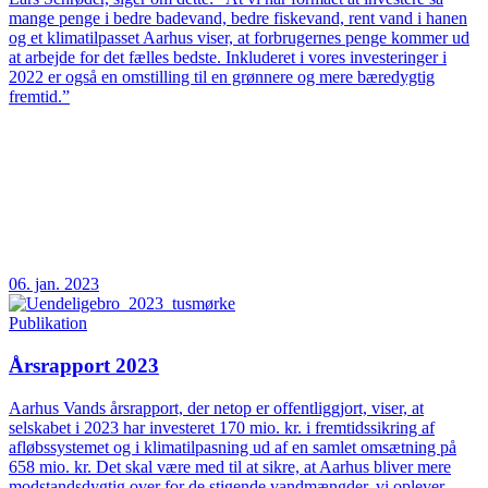
mange penge i bedre badevand, bedre fiskevand, rent vand i hanen
og et klimatilpasset Aarhus viser, at forbrugernes penge kommer ud
at arbejde for det fælles bedste. Inkluderet i vores investeringer i
2022 er også en omstilling til en grønnere og mere bæredygtig
fremtid.”
06. jan. 2023
Publikation
Årsrapport 2023
Aarhus Vands årsrapport, der netop er offentliggjort, viser, at
selskabet i 2023 har investeret 170 mio. kr. i fremtidssikring af
afløbssystemet og i klimatilpasning ud af en samlet omsætning på
658 mio. kr. Det skal være med til at sikre, at Aarhus bliver mere
modstandsdygtig over for de stigende vandmængder, vi oplever.