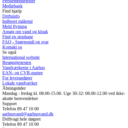
Pressemeddelelser
Mediebank
Find hjælp
Driftsinfo
Indberet målertal
Meld flytning
Ansøg om vand og kloak
Find en stophane
FAQ - Spørgsmål og svar
Kontakt os
Se også
International website
Besøgstjenesten
Vandværkerne i Aarhus
EAN- og CVR-numre
For leverandører
Lokale vandværker
Åbningstider
Mandag - fredag kl. 08.00-15.00. Uge 30-32: 08.00-12.00 ved ikke-
akutte henvendelser
Support
Telefon 89 47 10 00
aarhusvand@aarhusvand.dk
Driftvagt hele døgnet
Telefon 89 47 10 00