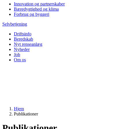
Innovation og partnerskaber
Bæredygtighed og klima
Forbrug og byggeri
Selvbetjening
Driftsinfo
Beredskab
Nyt renseanlæg
Nyheder
Job
Om os
Hjem
Publikationer
Publikationer