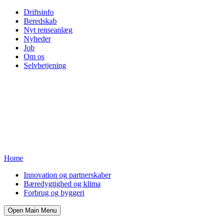
Driftsinfo
Beredskab
Nyt renseanlæg
Nyheder
Job
Om os
Selvbetjening
Home
Innovation og partnerskaber
Bæredygtighed og klima
Forbrug og byggeri
Open Main Menu