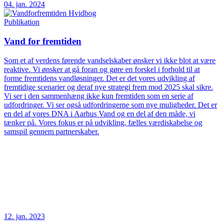
04. jan. 2024
Publikation
Vand for fremtiden
Som et af verdens førende vandselskaber ønsker vi ikke blot at være
reaktive. Vi ønsker at gå foran og gøre en forskel i forhold til at
forme fremtidens vandløsninger. Det er det vores udvikling af
fremtidige scenarier og deraf nye strategi frem mod 2025 skal sikre.
Vi ser i den sammenhæng ikke kun fremtiden som en serie af
udfordringer. Vi ser også udfordringerne som nye muligheder. Det er
en del af vores DNA i Aarhus Vand og en del af den måde, vi
tænker på. Vores fokus er på udvikling, fælles værdiskabelse og
samspil gennem partnerskaber.
12. jan. 2023