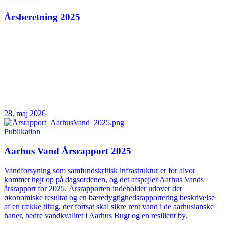
Årsberetning 2025
28. maj 2026
Publikation
Aarhus Vand Årsrapport 2025
Vandforsyning som samfundskritisk infrastruktur er for alvor
kommet højt op på dagsordenen, og det afspejler Aarhus Vands
årsrapport for 2025. Årsrapporten indeholder udover det
økonomiske resultat og en bæredygtighedsrapportering beskrivelse
af en række tiltag, der fortsat skal sikre rent vand i de aarhusianske
haner, bedre vandkvalitet i Aarhus Bugt og en resilient by.