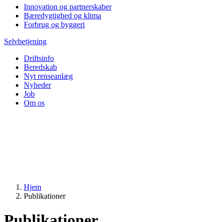
Innovation og partnerskaber
Bæredygtighed og klima
Forbrug og byggeri
Selvbetjening
Driftsinfo
Beredskab
Nyt renseanlæg
Nyheder
Job
Om os
Hjem
Publikationer
Publikationer