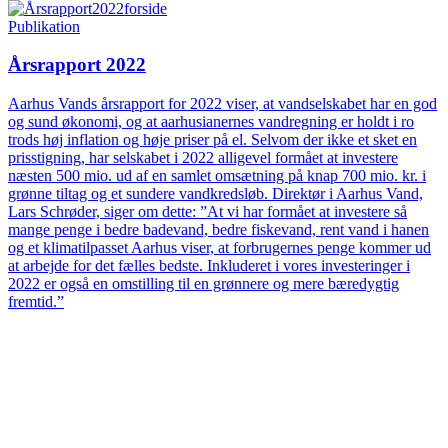
Publikation
Årsrapport 2022
Aarhus Vands årsrapport for 2022 viser, at vandselskabet har en god
og sund økonomi, og at aarhusianernes vandregning er holdt i ro
trods høj inflation og høje priser på el. Selvom der ikke et sket en
prisstigning, har selskabet i 2022 alligevel formået at investere
næsten 500 mio. ud af en samlet omsætning på knap 700 mio. kr. i
grønne tiltag og et sundere vandkredsløb. Direktør i Aarhus Vand,
Lars Schrøder, siger om dette: ”At vi har formået at investere så
mange penge i bedre badevand, bedre fiskevand, rent vand i hanen
og et klimatilpasset Aarhus viser, at forbrugernes penge kommer ud
at arbejde for det fælles bedste. Inkluderet i vores investeringer i
2022 er også en omstilling til en grønnere og mere bæredygtig
fremtid.”