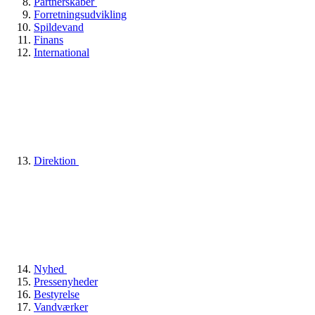
Partnerskaber
Forretningsudvikling
Spildevand
Finans
International
Direktion
Nyhed
Pressenyheder
Bestyrelse
Vandværker