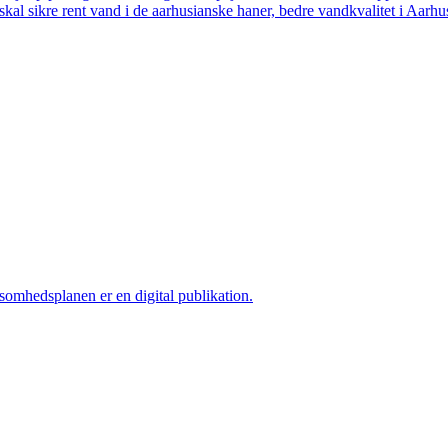
skal sikre rent vand i de aarhusianske haner, bedre vandkvalitet i Aarhus
ksomhedsplanen er en digital publikation.