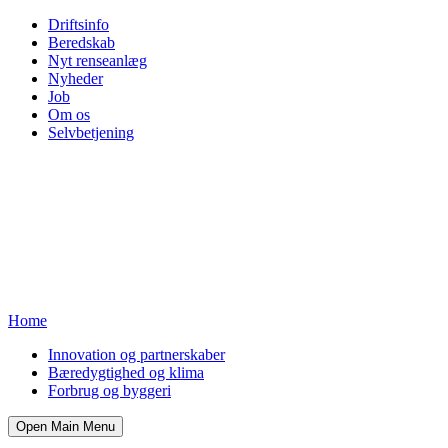
Driftsinfo
Beredskab
Nyt renseanlæg
Nyheder
Job
Om os
Selvbetjening
Home
Innovation og partnerskaber
Bæredygtighed og klima
Forbrug og byggeri
Open Main Menu