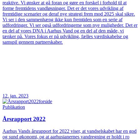
reaktive. Vi ønsker at gå foran og gøre en forskel i forhold til at
forme fremtidens vandløsninger. Det er det vores udvikling af
fremtidige scenarier og deraf nye strategi frem mod 2025 skal sikre.
Vi ser i den sammenhæng ikke kun fremtiden som en serie af
udfordringer. Vi ser også udfordringerne som nye muligheder. Det er
en del af vores DNA i Aarhus Vand og en del af den måde, vi
tænker på. Vores fokus er på udvikling, fælles værdiskabelse og
samspil gennem partnerskaber.
12. jan. 2023
Publikation
Årsrapport 2022
Aarhus Vands årsrapport for 2022 viser, at vandselskabet har en god
og sund økonomi, og at aarhusianernes vandregning er holdt i ro