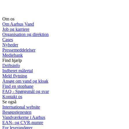
Om os
Om Aarhus Vand
Job og karriere
Organisation og direktion
Cases
Nyheder
Pressemeddelelser
Mediebank
Find hjælp
Driftsinfo
Indberet målertal
Meld flytning
Ansøg om vand og kloak
Find en stophane
FAQ - Spørgsmål og svar
Kontakt os
Se også
International website
Besøgstjenesten
Vandværkerne i Aarhus
EAN- og CVR-numre
For leverandører