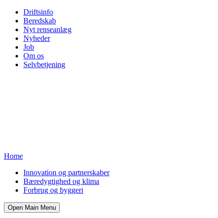
Driftsinfo
Beredskab
Nyt renseanlæg
Nyheder
Job
Om os
Selvbetjening
Home
Innovation og partnerskaber
Bæredygtighed og klima
Forbrug og byggeri
Open Main Menu