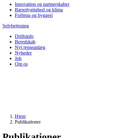
Innovation og partnerskaber
Bæredygtighed og klima
Forbrug og byggeri
Selvbetjening
Driftsinfo
Beredskab
Nyt renseanlæg
Nyheder
Job
Om os
Hjem
Publikationer
Publikationer