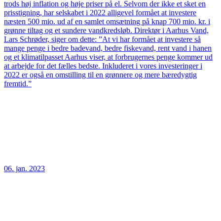
trods høj inflation og høje priser på el. Selvom der ikke et sket en
prisstigning, har selskabet i 2022 alligevel formået at investere
næsten 500 mio. ud af en samlet omsætning på knap 700 mio. kr. i
grønne tiltag og et sundere vandkredsløb. Direktør i Aarhus Vand,
Lars Schrøder, siger om dette: ”At vi har formået at investere så
mange penge i bedre badevand, bedre fiskevand, rent vand i hanen
og et klimatilpasset Aarhus viser, at forbrugernes penge kommer ud
at arbejde for det fælles bedste. Inkluderet i vores investeringer i
2022 er også en omstilling til en grønnere og mere bæredygtig
fremtid.”
06. jan. 2023