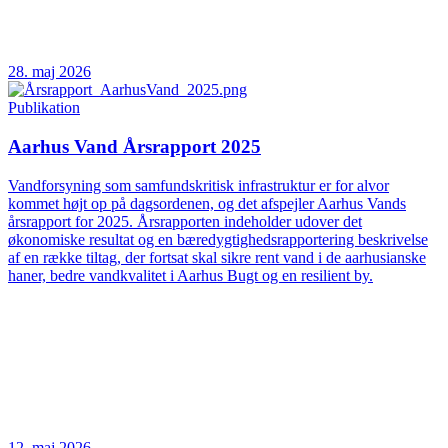
28. maj 2026
Publikation
Aarhus Vand Årsrapport 2025
Vandforsyning som samfundskritisk infrastruktur er for alvor
kommet højt op på dagsordenen, og det afspejler Aarhus Vands
årsrapport for 2025. Årsrapporten indeholder udover det
økonomiske resultat og en bæredygtighedsrapportering beskrivelse
af en række tiltag, der fortsat skal sikre rent vand i de aarhusianske
haner, bedre vandkvalitet i Aarhus Bugt og en resilient by.
12. maj 2026