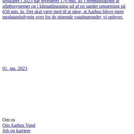
selskabet i 2023 har investeret 170 mio. kr. i fremtidssikring af
afløbssystemet og i klimatilpasning ud af en samlet omsætning på
658 mio. kr. Det skal være med til at sikre, at Aarhus bliver mere
modstandsdygtig over for de stigende vandmængder, vi oplever.
01. jan. 2023
Om os
Om Aarhus Vand
Job og karriere