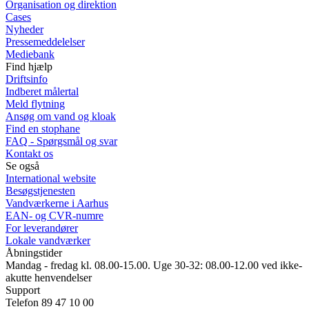
Organisation og direktion
Cases
Nyheder
Pressemeddelelser
Mediebank
Find hjælp
Driftsinfo
Indberet målertal
Meld flytning
Ansøg om vand og kloak
Find en stophane
FAQ - Spørgsmål og svar
Kontakt os
Se også
International website
Besøgstjenesten
Vandværkerne i Aarhus
EAN- og CVR-numre
For leverandører
Lokale vandværker
Åbningstider
Mandag - fredag kl. 08.00-15.00. Uge 30-32: 08.00-12.00 ved ikke-
akutte henvendelser
Support
Telefon 89 47 10 00