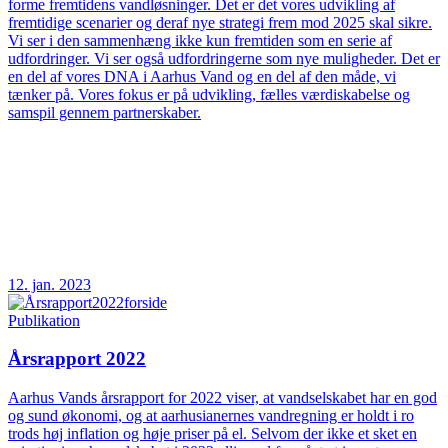
forme fremtidens vandløsninger. Det er det vores udvikling af
fremtidige scenarier og deraf nye strategi frem mod 2025 skal sikre.
Vi ser i den sammenhæng ikke kun fremtiden som en serie af
udfordringer. Vi ser også udfordringerne som nye muligheder. Det er
en del af vores DNA i Aarhus Vand og en del af den måde, vi
tænker på. Vores fokus er på udvikling, fælles værdiskabelse og
samspil gennem partnerskaber.
12. jan. 2023
Publikation
Årsrapport 2022
Aarhus Vands årsrapport for 2022 viser, at vandselskabet har en god
og sund økonomi, og at aarhusianernes vandregning er holdt i ro
trods høj inflation og høje priser på el. Selvom der ikke et sket en