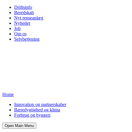
Driftsinfo
Beredskab
Nyt renseanlæg
Nyheder
Job
Om os
Selvbetjening
Home
Innovation og partnerskaber
Bæredygtighed og klima
Forbrug og byggeri
Open Main Menu