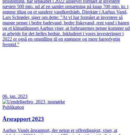
prisstigning, har selskabet i 2022 alligevel formået at investere
næsten 500 mio. ud af en samlet omsætning på knap 700 mio. kr. i
grønne tiltag og et sundere vandkredsløb. Direktør i Aarhus Vand,
Lars Schrøder, siger om dette: ”At vi har formået at investere så
mange penge i bedre badevand, bedre fiskevand, rent vand i hanen
og et klimatilpasset Aarhus viser, at forbrugernes penge kommer ud
at arbejde for det fælles bedste. Inkluderet i vores investeringer i
2022 er også en omstilling til en grønnere og mere bæredygtig
fremtid.”
06. jan. 2023
Publikation
Årsrapport 2023
Aarhus Vands årsrapport, der netop er offentliggjort, viser, at