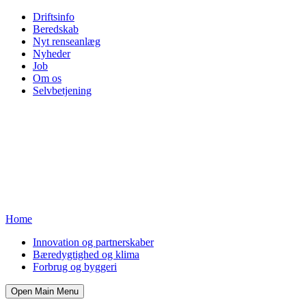
Driftsinfo
Beredskab
Nyt renseanlæg
Nyheder
Job
Om os
Selvbetjening
Home
Innovation og partnerskaber
Bæredygtighed og klima
Forbrug og byggeri
Open Main Menu