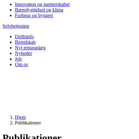
Innovation og partnerskaber
Bæredygtighed og klima
Forbrug og byggeri
Selvbetjening
Driftsinfo
Beredskab
Nyt renseanlæg
Nyheder
Job
Om os
Hjem
Publikationer
Publikationer