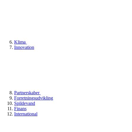
Klima
Innovation
Partnerskaber
Forretningsudvikling
Spildevand
Finans
International