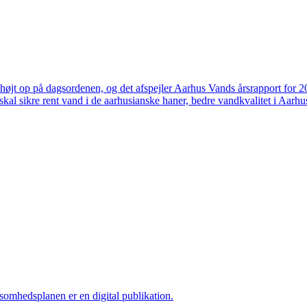
højt op på dagsordenen, og det afspejler Aarhus Vands årsrapport for 
skal sikre rent vand i de aarhusianske haner, bedre vandkvalitet i Aarhus
ksomhedsplanen er en digital publikation.