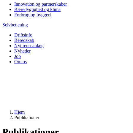
Innovation og partnerskaber
Bæredygtighed og klima
Forbrug og byggeri
Selvbetjening
Driftsinfo
Beredskab
Nyt renseanlæg
Nyheder
Job
Om os
Hjem
Publikationer
Publikationer