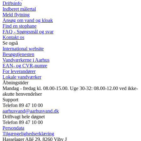
Driftsinfo
Indberet målertal
Meld flytning
Ansøg om vand og kloak
Find en stophane
FAQ - Spørgsmål og svar
Kontakt os
Se også
International website
Besøgstjenesten
Vandværkerne i Aarhus
EAN- og CVR-numre
For leverandører
Lokale vandværker
Åbningstider
Mandag - fredag kl. 08.00-15.00. Uge 30-32: 08.00-12.00 ved ikke-
akutte henvendelser
Support
Telefon 89 47 10 00
aarhusvand@aarhusvand.dk
Driftvagt hele døgnet
Telefon 89 47 10 00
Persondata
Tilgængelighedserklæring
Hasselager Allé 29, 8260 Viby J