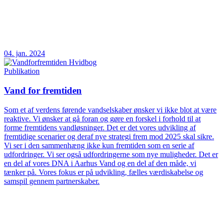
04. jan. 2024
Publikation
Vand for fremtiden
Som et af verdens førende vandselskaber ønsker vi ikke blot at være
reaktive. Vi ønsker at gå foran og gøre en forskel i forhold til at
forme fremtidens vandløsninger. Det er det vores udvikling af
fremtidige scenarier og deraf nye strategi frem mod 2025 skal sikre.
Vi ser i den sammenhæng ikke kun fremtiden som en serie af
udfordringer. Vi ser også udfordringerne som nye muligheder. Det er
en del af vores DNA i Aarhus Vand og en del af den måde, vi
tænker på. Vores fokus er på udvikling, fælles værdiskabelse og
samspil gennem partnerskaber.