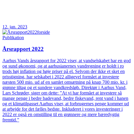
12. jan. 2023
Publikation
Årsrapport 2022
Aarhus Vands årsrapport for 2022 viser, at vandselskabet har en god
og sund økonomi, og at aarhusianernes vandregning er holdt i ro
trods høj inflation og høje priser på el. Selvom der ikke et sket en
prisstigning, har selskabet i 2022 alligevel formået at investere
næsten 500 mio. ud af en samlet omsætning på knap 700 mio. kr. i
grønne tiltag og et sundere vandkredsløb. Direktør i Aarhus Vand,
Lars Schrøder, siger om dette: ”At vi har formået at investere så
mange penge i bedre badevand, bedre fiskevand, rent vand i hanen
og et klimatilpasset Aarhus viser, at forbrugernes penge kommer ud
at arbejde for det fælles bedste. Inkluderet i vores investeringer i
2022 er også en omstilling til en grønnere og mere bæredygtig
fremtid.”