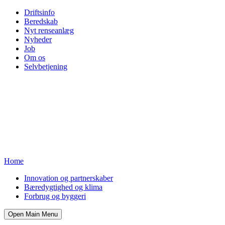
Driftsinfo
Beredskab
Nyt renseanlæg
Nyheder
Job
Om os
Selvbetjening
Home
Innovation og partnerskaber
Bæredygtighed og klima
Forbrug og byggeri
Open Main Menu