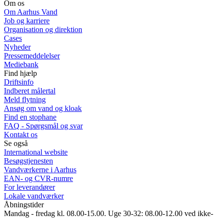
Om os
Om Aarhus Vand
Job og karriere
Organisation og direktion
Cases
Nyheder
Pressemeddelelser
Mediebank
Find hjælp
Driftsinfo
Indberet målertal
Meld flytning
Ansøg om vand og kloak
Find en stophane
FAQ - Spørgsmål og svar
Kontakt os
Se også
International website
Besøgstjenesten
Vandværkerne i Aarhus
EAN- og CVR-numre
For leverandører
Lokale vandværker
Åbningstider
Mandag - fredag kl. 08.00-15.00. Uge 30-32: 08.00-12.00 ved ikke-