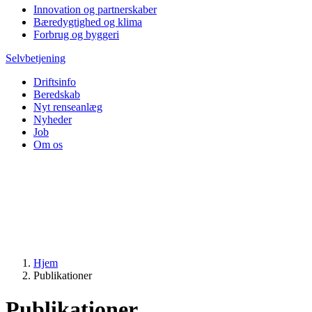
Innovation og partnerskaber
Bæredygtighed og klima
Forbrug og byggeri
Selvbetjening
Driftsinfo
Beredskab
Nyt renseanlæg
Nyheder
Job
Om os
Hjem
Publikationer
Publikationer