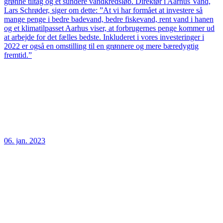
grønne tiltag og et sundere vandkredsløb. Direktør i Aarhus Vand,
Lars Schrøder, siger om dette: ”At vi har formået at investere så
mange penge i bedre badevand, bedre fiskevand, rent vand i hanen
og et klimatilpasset Aarhus viser, at forbrugernes penge kommer ud
at arbejde for det fælles bedste. Inkluderet i vores investeringer i
2022 er også en omstilling til en grønnere og mere bæredygtig
fremtid.”
06. jan. 2023