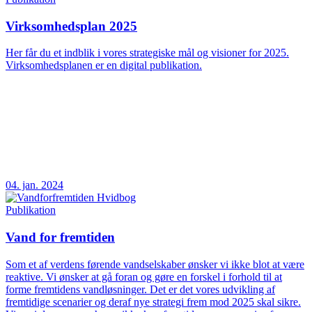
Virksomhedsplan 2025
Her får du et indblik i vores strategiske mål og visioner for 2025.
Virksomhedsplanen er en digital publikation.
04. jan. 2024
Publikation
Vand for fremtiden
Som et af verdens førende vandselskaber ønsker vi ikke blot at være
reaktive. Vi ønsker at gå foran og gøre en forskel i forhold til at
forme fremtidens vandløsninger. Det er det vores udvikling af
fremtidige scenarier og deraf nye strategi frem mod 2025 skal sikre.