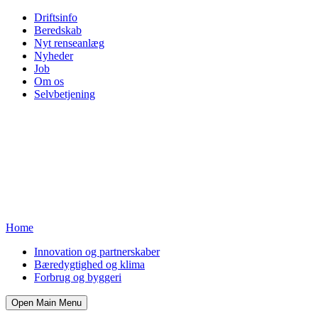
Driftsinfo
Beredskab
Nyt renseanlæg
Nyheder
Job
Om os
Selvbetjening
Home
Innovation og partnerskaber
Bæredygtighed og klima
Forbrug og byggeri
Open Main Menu