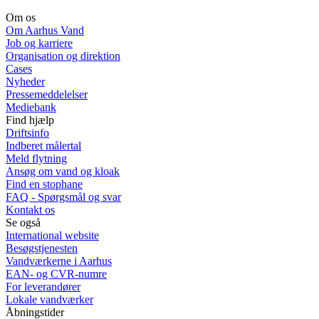
Om os
Om Aarhus Vand
Job og karriere
Organisation og direktion
Cases
Nyheder
Pressemeddelelser
Mediebank
Find hjælp
Driftsinfo
Indberet målertal
Meld flytning
Ansøg om vand og kloak
Find en stophane
FAQ - Spørgsmål og svar
Kontakt os
Se også
International website
Besøgstjenesten
Vandværkerne i Aarhus
EAN- og CVR-numre
For leverandører
Lokale vandværker
Åbningstider