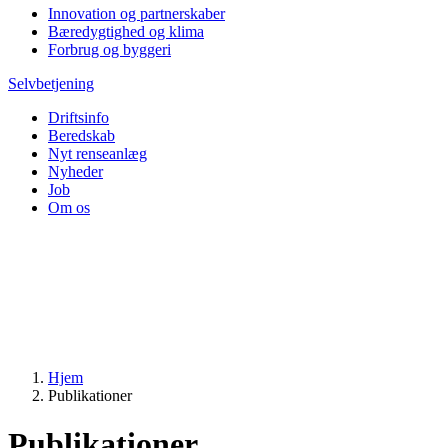
Innovation og partnerskaber
Bæredygtighed og klima
Forbrug og byggeri
Selvbetjening
Driftsinfo
Beredskab
Nyt renseanlæg
Nyheder
Job
Om os
Hjem
Publikationer
Publikationer