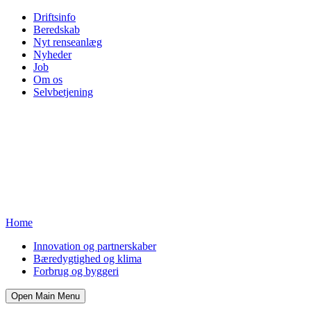
Driftsinfo
Beredskab
Nyt renseanlæg
Nyheder
Job
Om os
Selvbetjening
Home
Innovation og partnerskaber
Bæredygtighed og klima
Forbrug og byggeri
Open Main Menu