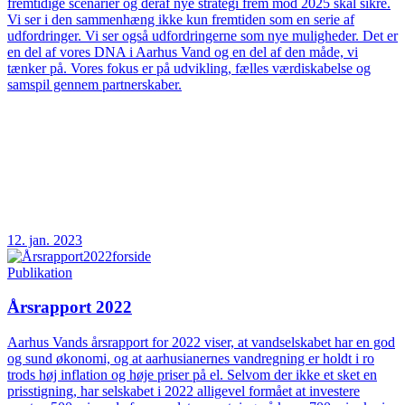
fremtidige scenarier og deraf nye strategi frem mod 2025 skal sikre.
Vi ser i den sammenhæng ikke kun fremtiden som en serie af
udfordringer. Vi ser også udfordringerne som nye muligheder. Det er
en del af vores DNA i Aarhus Vand og en del af den måde, vi
tænker på. Vores fokus er på udvikling, fælles værdiskabelse og
samspil gennem partnerskaber.
12. jan. 2023
Publikation
Årsrapport 2022
Aarhus Vands årsrapport for 2022 viser, at vandselskabet har en god
og sund økonomi, og at aarhusianernes vandregning er holdt i ro
trods høj inflation og høje priser på el. Selvom der ikke et sket en
prisstigning, har selskabet i 2022 alligevel formået at investere