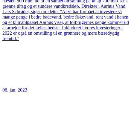
næsten 500 mio. ud af en samlet omsætning på knap 700 mio. kr. i
grønne tiltag og et sundere vandkredsløb. Direktør i Aarhus Vand,
Lars Schrøder, siger om dette: ”At vi har formået at investere så
mange penge i bedre badevand, bedre fiskevand, rent vand i hanen
og et klimatilpasset Aarhus viser, at forbrugernes penge kommer ud
at arbejde for det fælles bedste. Inkluderet i vores investeringer i
2022 er også en omstilling til en grønnere og mere bæredygtig
fremtid.”
06. jan. 2023