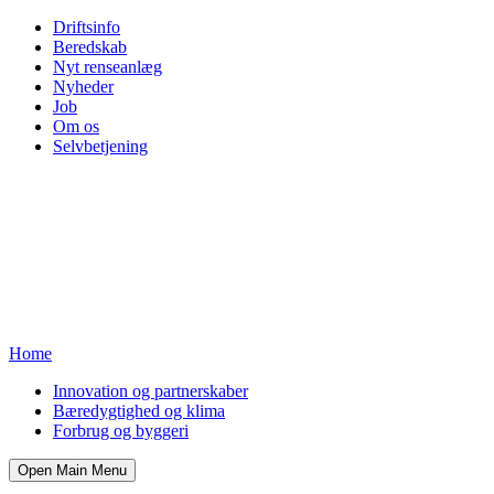
Driftsinfo
Beredskab
Nyt renseanlæg
Nyheder
Job
Om os
Selvbetjening
Home
Innovation og partnerskaber
Bæredygtighed og klima
Forbrug og byggeri
Open Main Menu