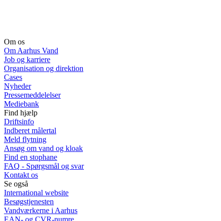
Om os
Om Aarhus Vand
Job og karriere
Organisation og direktion
Cases
Nyheder
Pressemeddelelser
Mediebank
Find hjælp
Driftsinfo
Indberet målertal
Meld flytning
Ansøg om vand og kloak
Find en stophane
FAQ - Spørgsmål og svar
Kontakt os
Se også
International website
Besøgstjenesten
Vandværkerne i Aarhus
EAN- og CVR-numre