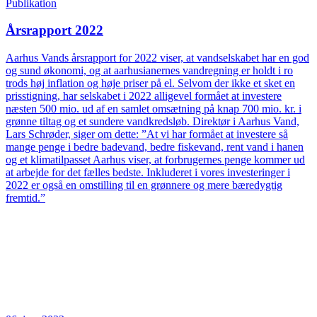
Publikation
Årsrapport 2022
Aarhus Vands årsrapport for 2022 viser, at vandselskabet har en god
og sund økonomi, og at aarhusianernes vandregning er holdt i ro
trods høj inflation og høje priser på el. Selvom der ikke et sket en
prisstigning, har selskabet i 2022 alligevel formået at investere
næsten 500 mio. ud af en samlet omsætning på knap 700 mio. kr. i
grønne tiltag og et sundere vandkredsløb. Direktør i Aarhus Vand,
Lars Schrøder, siger om dette: ”At vi har formået at investere så
mange penge i bedre badevand, bedre fiskevand, rent vand i hanen
og et klimatilpasset Aarhus viser, at forbrugernes penge kommer ud
at arbejde for det fælles bedste. Inkluderet i vores investeringer i
2022 er også en omstilling til en grønnere og mere bæredygtig
fremtid.”