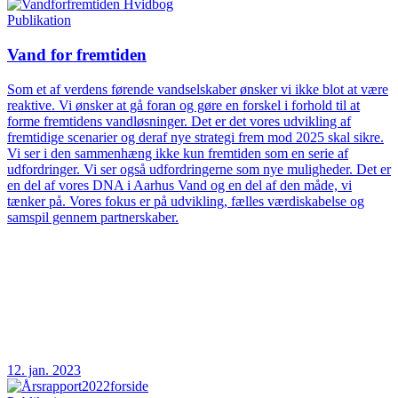
Publikation
Vand for fremtiden
Som et af verdens førende vandselskaber ønsker vi ikke blot at være
reaktive. Vi ønsker at gå foran og gøre en forskel i forhold til at
forme fremtidens vandløsninger. Det er det vores udvikling af
fremtidige scenarier og deraf nye strategi frem mod 2025 skal sikre.
Vi ser i den sammenhæng ikke kun fremtiden som en serie af
udfordringer. Vi ser også udfordringerne som nye muligheder. Det er
en del af vores DNA i Aarhus Vand og en del af den måde, vi
tænker på. Vores fokus er på udvikling, fælles værdiskabelse og
samspil gennem partnerskaber.
12. jan. 2023