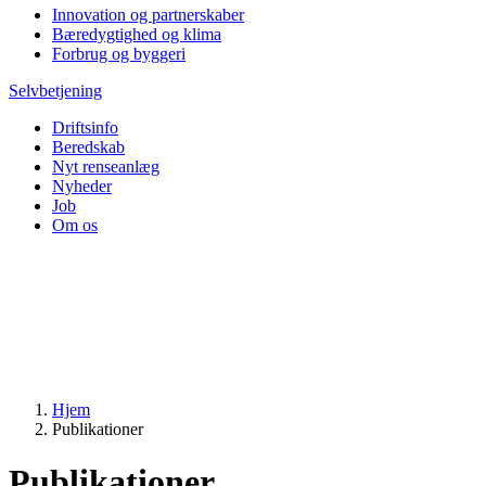
Innovation og partnerskaber
Bæredygtighed og klima
Forbrug og byggeri
Selvbetjening
Driftsinfo
Beredskab
Nyt renseanlæg
Nyheder
Job
Om os
Hjem
Publikationer
Publikationer