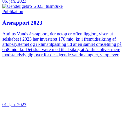
06. jan. 2023
Publikation
Årsrapport 2023
Aarhus Vands årsrapport, der netop er offentliggjort, viser, at
selskabet i 2023 har investeret 170 mio. kr. i fremtidssikring af
afløbssystemet og i klimatilpasning ud af en samlet omsætning på
658 mio. kr. Det skal være med til at sikre, at Aarhus bliver mere
modstandsdygtig over for de stigende vandmængder, vi oplever.
01. jan. 2023